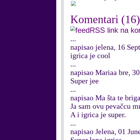
Komentari
(16)
RSS link na k
...
napisao jelena, 16 Se
igrica je cool
...
napisao Mariaa bre, 30
Super jee
...
napisao Ma šta te brig
Ja sam ovu pevačcu mn
A i igrica je super.
...
napisao Jelena, 01 Jun