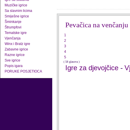
Muzičke igrice
Sa slavnim licima
Smiješne igrice
Šminkanje
Pevačica na venčanju
Štrumpfovi
Tematske igre
1
Vjenčanja
2
Winx i Bratz igre
3
Zabavne igrice
4
Razne igrice
5
Sve igrice
( 58 glasova )
Popis igara
Igre za djevojčice
V
-
PORUKE POSJETIOCA