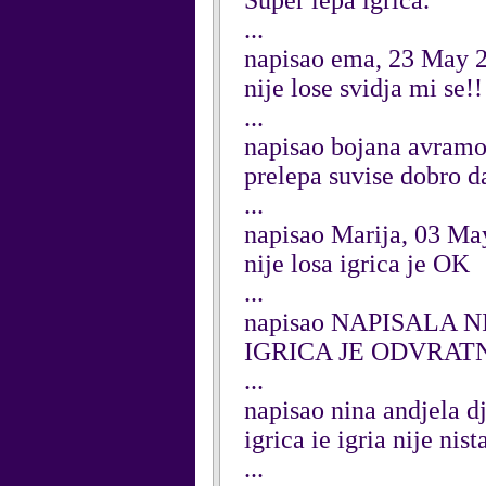
Super lepa igrica.
...
napisao ema, 23 May 
nije lose svidja mi se!!
...
napisao bojana avramo
prelepa suvise dobro da
...
napisao Marija, 03 Ma
nije losa igrica je OK
...
napisao NAPISALA N
IGRICA JE ODVRATN
...
napisao nina andjela d
igrica ie igria nije nis
...