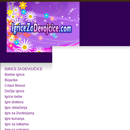
IGRICE ZA DEVOJČICE
Barbie igrice
Bojanke
Crtani filmovi
Dečije igrice
Igrice bebe
Igre doktora
Igre oblačenja
Igre sa životinjama
Igre kuhanja
Igre sa lutkama
Igre sa sobama