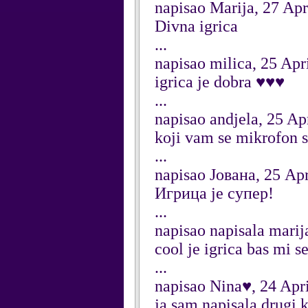
napisao Marija, 27 Apr
Divna igrica
...
napisao milica, 25 Apr
igrica je dobra ♥♥♥
...
napisao andjela, 25 Ap
koji vam se mikrofon s
...
napisao Јована, 25 Ap
Игрица је супер!
...
napisao napisala marij
cool je igrica bas mi s
...
napisao Nina♥, 24 Apr
ja sam napisala drugi 