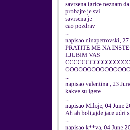
savrsena igrice neznam da 
probajte je svi
savrsena je
cao pozdrav
...
napisao ninapetrovski, 27
PRATITE ME NA INST
LJUBIM VAS
CCCCCCCCCCCCCCC
OOOOOOOOOOOOOO
...
napisao valentina , 23 Ju
kakve su igere
...
napisao Miloje, 04 June 
Ah ah boli,ajde jace udri s
...
napisao k**va, 04 June 2