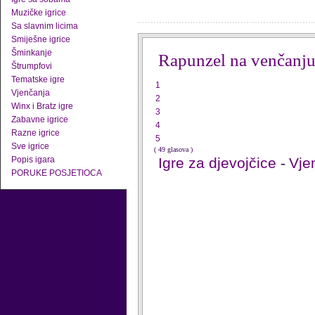
Muzičke igrice
Sa slavnim licima
Smiješne igrice
Šminkanje
Rapunzel na venčanj
Štrumpfovi
Tematske igre
1
Vjenčanja
2
Winx i Bratz igre
3
Zabavne igrice
4
Razne igrice
5
Sve igrice
( 49 glasova )
Popis igara
Igre za djevojčice
-
Vje
PORUKE POSJETIOCA