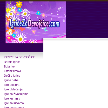
IGRICE ZA DEVOJČICE
Barbie igrice
Bojanke
Crtani filmovi
Dečije igrice
Igrice bebe
Igre doktora
Igre oblačenja
Igre sa životinjama
Igre kuhanja
Igre sa lutkama
Igre sa sobama