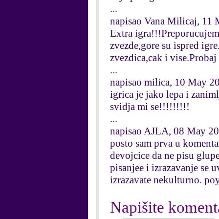
...
napisao Vana Milicaj, 11
Extra igra!!!Preporucujem
zvezde,gore su ispred ig
zvezdica,cak i vise.Probaj
...
napisao milica, 10 May 2
igrica je jako lepa i zaniml
svidja mi se!!!!!!!!!
...
napisao AJLA, 08 May 2
posto sam prva u komentar
devojcice da ne pisu glupe
pisanjee i izrazavanje se 
izrazavate nekulturno. po
Napišite koment