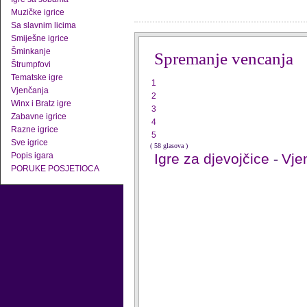
Muzičke igrice
Sa slavnim licima
Smiješne igrice
Šminkanje
Spremanje vencanja
Štrumpfovi
Tematske igre
1
Vjenčanja
2
Winx i Bratz igre
3
Zabavne igrice
4
Razne igrice
5
Sve igrice
( 58 glasova )
Popis igara
Igre za djevojčice
-
Vje
PORUKE POSJETIOCA