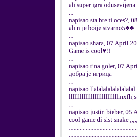
ali super igra odusevijena 
...
napisao sta bre ti oces?, 
ali nije boije stvarno5♣♣
...
napisao shara, 07 April 2
Game is cool♥!!
...
napisao tina goler, 07 Apr
добра је игрица
...
napisao llalalalalalalalala
llllllllllllllllllllllllllhnxf
...
napisao justin bieber, 05 
cool game di sist snake ,,,,,,,,,,,,,
,,,,,,,,,,,,,,,,,,,,,,,,,,,,,,,,,,,,,,,,,,,,
,,,,,,,,,,,,,,,,,,,,,,,,,,,,,,,,,,,,,,,,,,,,