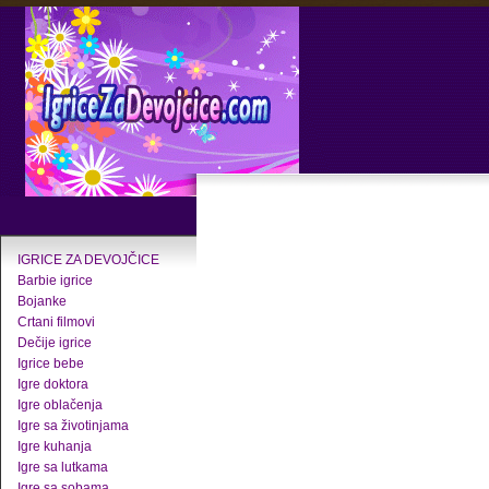
IGRICE ZA DEVOJČICE
Barbie igrice
Bojanke
Crtani filmovi
Dečije igrice
Igrice bebe
Igre doktora
Igre oblačenja
Igre sa životinjama
Igre kuhanja
Igre sa lutkama
Igre sa sobama