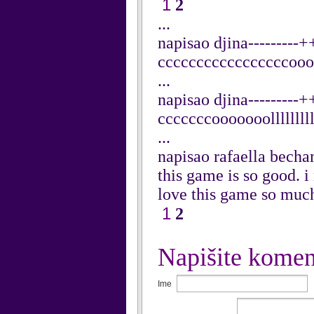
1
2
...
napisao djina-------
cccccccccccccccccooooo
...
napisao djina-------
cccccccooooooolllllllll
...
napisao rafaella bech
this game is so good. i
love this game so muc
1
2
Napišite komen
Ime