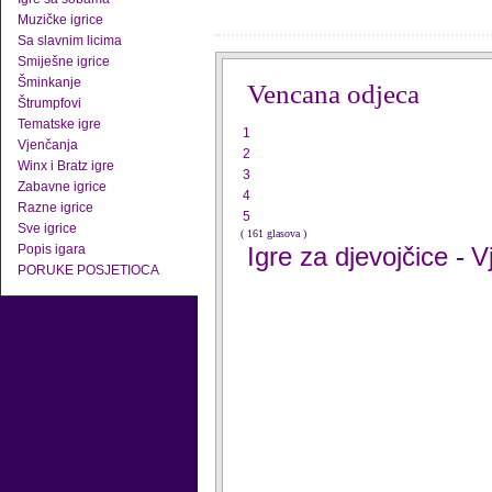
Muzičke igrice
Sa slavnim licima
Smiješne igrice
Šminkanje
Vencana odjeca
Štrumpfovi
Tematske igre
1
Vjenčanja
2
Winx i Bratz igre
3
Zabavne igrice
4
Razne igrice
5
Sve igrice
( 161 glasova )
Popis igara
Igre za djevojčice
V
-
PORUKE POSJETIOCA