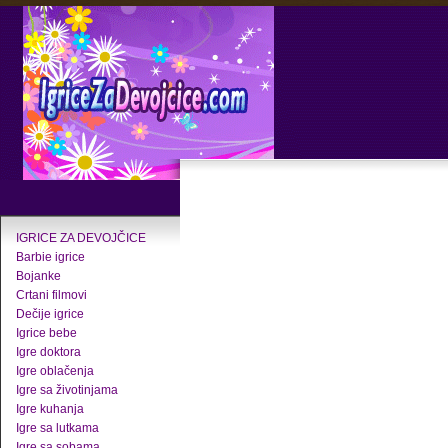
IGRICE ZA DEVOJČICE
Barbie igrice
Bojanke
Crtani filmovi
Dečije igrice
Igrice bebe
Igre doktora
Igre oblačenja
Igre sa životinjama
Igre kuhanja
Igre sa lutkama
Igre sa sobama