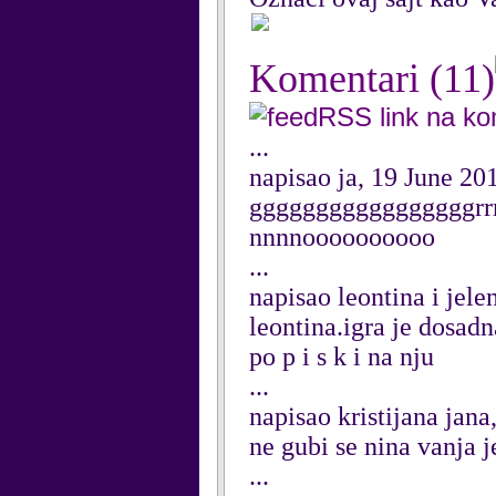
Komentari
(11)
RSS link na k
...
napisao ja, 19 June 20
gggggggggggggggggrrr
nnnnoooooooooo
...
napisao leontina i jele
leontina.igra je dosadn
po p i s k i na nju
...
napisao kristijana jan
ne gubi se nina vanja j
...