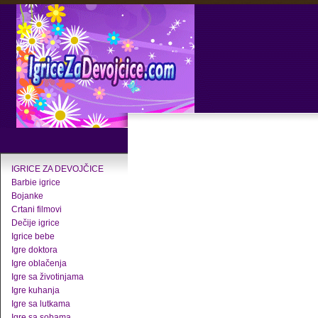
IGRICE ZA DEVOJČICE
Barbie igrice
Bojanke
Crtani filmovi
Dečije igrice
Igrice bebe
Igre doktora
Igre oblačenja
Igre sa životinjama
Igre kuhanja
Igre sa lutkama
Igre sa sobama