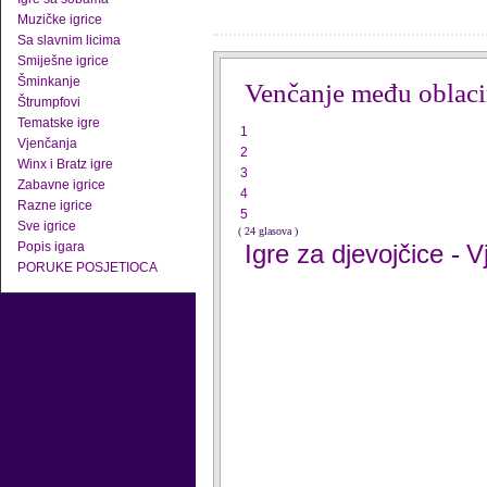
Muzičke igrice
Sa slavnim licima
Smiješne igrice
Šminkanje
Venčanje među oblac
Štrumpfovi
Tematske igre
1
Vjenčanja
2
Winx i Bratz igre
3
Zabavne igrice
4
Razne igrice
5
Sve igrice
( 24 glasova )
Popis igara
Igre za djevojčice
V
-
PORUKE POSJETIOCA