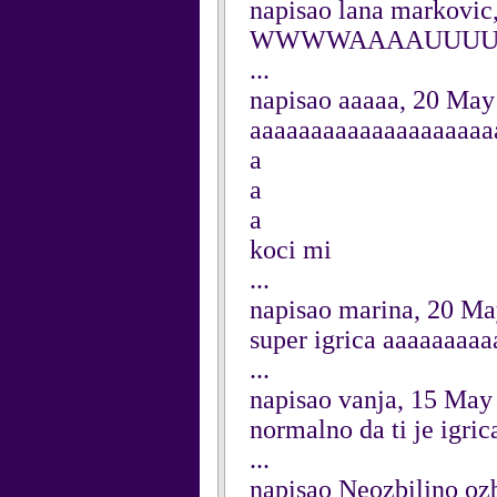
napisao lana markovic
WWWWAAAAUUUUU nik
...
napisao aaaaa, 20 May
aaaaaaaaaaaaaaaaaaaa
a
a
a
koci mi
...
napisao marina, 20 M
super igrica aaaaaaaaaa
...
napisao vanja, 15 May
normalno da ti je igric
...
napisao Neozbiljno ozb