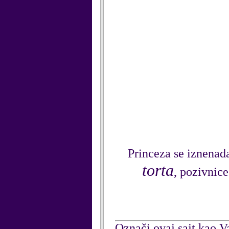
Princeza se iznena
torta
, pozivnice
Označi ovaj sajt kao Va