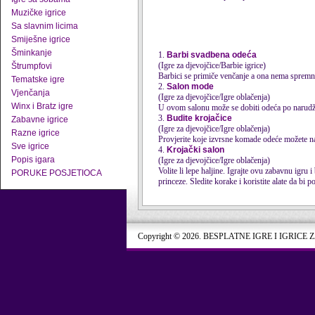
Muzičke igrice
Sa slavnim licima
Smiješne igrice
Šminkanje
1.
Barbi svadbena odeća
(Igre za djevojčice/Barbie igrice)
Štrumpfovi
Barbici se primiče venčanje a ona nema spremnu
Tematske igre
2.
Salon mode
Vjenčanja
(Igre za djevojčice/Igre oblačenja)
Winx i Bratz igre
U ovom salonu može se dobiti odeća po narudžb
3.
Budite krojačice
Zabavne igrice
(Igre za djevojčice/Igre oblačenja)
Razne igrice
Provjerite koje izvrsne komade odeće možete nać
Sve igrice
4.
Krojački salon
Popis igara
(Igre za djevojčice/Igre oblačenja)
Volite li lepe haljine. Igrajte ovu zabavnu igru 
PORUKE POSJETIOCA
princeze. Sledite korake i koristite alate da bi pos
Copyright © 2026. BESPLATNE IGRE I IGRICE 