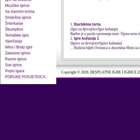
Muzičke igrice
Sa slavnim licima
Smiješne igrice
Šminkanje
1.
Barbikina torta
(Igre za djevojčice/Igre kuhanja)
Štrumpfovi
Barbie je u poslu spremanja torte. Njena torta ć
Tematske igre
2.
Igre kuhanja 1
Vjenčanja
(Igrice za devojcice/Igrice kuhanja)
Winx i Bratz igre
... Božićni hljeb Ovisnica o deserti
Zabavne igrice
Razne igrice
Sve igrice
Popis igara
Copyright © 2026. BESPLATNE IGRE I IGRICE 
PORUKE POSJETIOCA