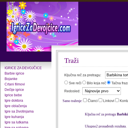
Traži
IGRICE ZA DEVOJČICE
Barbie igrice
Ključna reč za pretragu:
Bojanke
Sve reči
Bilo koja reč
Tačna fraz
Crtani filmovi
Dečije igrice
Redosled:
Igrice bebe
Igre doktora
Samo traženje:
Članci
Linkovi
Kont
Igre oblačenja
Igre sa životinjama
Ključna reč za pretragu
Barbiki
Igre kuhanja
Igre sa lutkama
Ukupno2 pronađenih rezultata.
Igre sa sobama