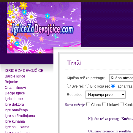
Traži
IGRICE ZA DEVOJČICE
Barbie igrice
Ključna reč za pretragu:
Bojanke
Sve reči
Bilo koja reč
Tačna fraz
Crtani filmovi
Dečije igrice
Redosled:
Igrice bebe
Igre doktora
Samo traženje:
Članci
Linkovi
Kont
Igre oblačenja
Igre sa životinjama
Ključna reč za pretragu
Kućna 
Igre kuhanja
Igre sa lutkama
Ukupno2 pronađenih rezultata.
Igre sa sobama