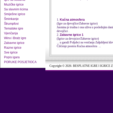
Muzičke igrice
Sa slavnim licima
Smiješne igrice
Šminkanje
1.
Kućna atmosfera
(Igre za djevojčice/Zabavne igrice)
Štrumpfovi
Jasmina je trudna i ona uživa u poslednjim dan
Tematske igre
devojčice .
Vjenčanja
2.
Zabavne igrice 1
Winx i Bratz igre
(Igrice za devojcice/Zabavne igrice)
... u garaži Poljubci na venčanju Zaljubljeni klovnovi Princezine priče Tura među delfinima Svet igračaka Nahrani nas Ljubljenje sa sirenom
Zabavne igrice
Čišćenje postera
Kućna atmosfera
...
Razne igrice
Sve igrice
Popis igara
PORUKE POSJETIOCA
Copyright © 2026. BESPLATNE IGRE I IGRICE 