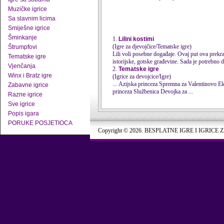
Muzičke igrice
Sa slavnim licima
Smiješne igrice
Šminkanje
1.
Lilini kostimi
(Igre za djevojčice/Tematske igre)
Štrumpfovi
Lili voli posebne događaje. Ovaj put ova prek
Tematske igre
istorijske, gotske građevine. Sada je potrebno d
Vjenčanja
2.
Tematske igre
Winx i Bratz igre
(Igrice za devojcice/Igre)
Zabavne igrice
princeza Službenica Devojka za ...
Razne igrice
Sve igrice
Popis igara
PORUKE POSJETIOCA
Copyright © 2026. BESPLATNE IGRE I IGRICE 