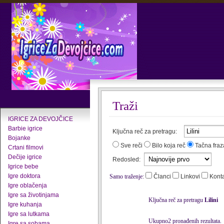
Traži
IGRICE ZA DEVOJČICE
Barbie igrice
Ključna reč za pretragu:
Bojanke
Sve reči
Bilo koja reč
Tačna fraz
Crtani filmovi
Dečije igrice
Redosled:
Igrice bebe
Igre doktora
Samo traženje:
Članci
Linkovi
Kont
Igre oblačenja
Igre sa životinjama
Ključna reč za pretragu
Lilini
Igre kuhanja
Igre sa lutkama
Ukupno2 pronađenih rezultata.
Igre sa sobama