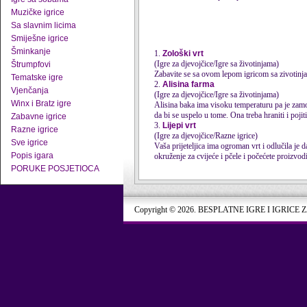
Muzičke igrice
Sa slavnim licima
Smiješne igrice
Šminkanje
1.
Zološki vrt
(Igre za djevojčice/Igre sa životinjama)
Štrumpfovi
Zabavite se sa ovom lepom igricom sa zivotinj
Tematske igre
2.
Alisina farma
Vjenčanja
(Igre za djevojčice/Igre sa životinjama)
Winx i Bratz igre
Alisina baka ima visoku temperaturu pa je zamol
da bi se uspelo u tome. Ona treba hraniti i pojiti 
Zabavne igrice
3.
Lijepi vrt
Razne igrice
(Igre za djevojčice/Razne igrice)
Sve igrice
Vaša prijeteljica ima ogroman vrt i odlučila je 
Popis igara
okruženje za cvijeće i pčele i počećete proizvodit
PORUKE POSJETIOCA
Copyright © 2026. BESPLATNE IGRE I IGRICE 