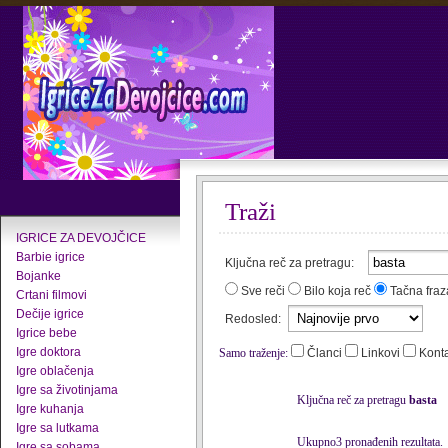
Traži
IGRICE ZA DEVOJČICE
Barbie igrice
Ključna reč za pretragu:
Bojanke
Sve reči
Bilo koja reč
Tačna fraz
Crtani filmovi
Dečije igrice
Redosled:
Igrice bebe
Igre doktora
Samo traženje:
Članci
Linkovi
Kont
Igre oblačenja
Igre sa životinjama
Ključna reč za pretragu
basta
Igre kuhanja
Igre sa lutkama
Ukupno3 pronađenih rezultata.
Igre sa sobama