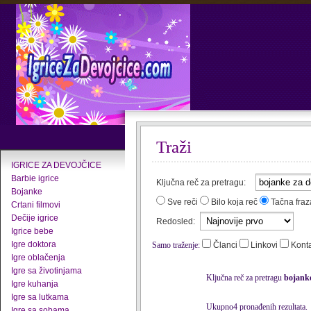
Traži
IGRICE ZA DEVOJČICE
Barbie igrice
Ključna reč za pretragu:
Bojanke
Sve reči
Bilo koja reč
Tačna fraz
Crtani filmovi
Dečije igrice
Redosled:
Igrice bebe
Igre doktora
Samo traženje:
Članci
Linkovi
Kont
Igre oblačenja
Igre sa životinjama
Ključna reč za pretragu
bojanke
Igre kuhanja
Igre sa lutkama
Ukupno4 pronađenih rezultata.
Igre sa sobama