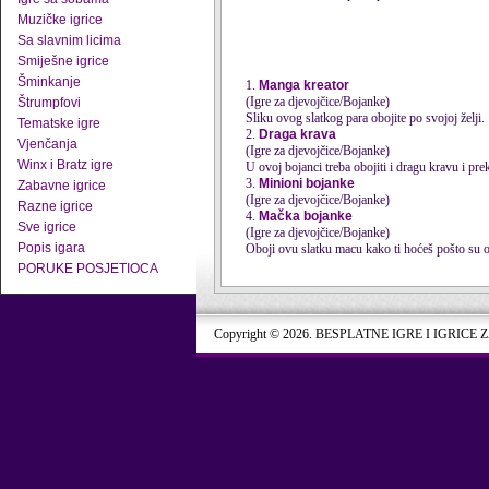
Muzičke igrice
Sa slavnim licima
Smiješne igrice
Šminkanje
1.
Manga kreator
(Igre za djevojčice/Bojanke)
Štrumpfovi
Sliku ovog slatkog para obojite po svojoj želji.
Tematske igre
2.
Draga krava
Vjenčanja
(Igre za djevojčice/Bojanke)
Winx i Bratz igre
U ovoj bojanci treba obojiti i dragu kravu i pr
3.
Minioni bojanke
Zabavne igrice
(Igre za djevojčice/Bojanke)
Razne igrice
4.
Mačka bojanke
Sve igrice
(Igre za djevojčice/Bojanke)
Popis igara
Oboji ovu slatku macu kako ti hoćeš pošto su 
PORUKE POSJETIOCA
Copyright © 2026. BESPLATNE IGRE I IGRICE 