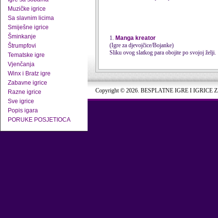
Muzičke igrice
Sa slavnim licima
Smiješne igrice
Šminkanje
1.
Manga kreator
(Igre za djevojčice/Bojanke)
Štrumpfovi
Sliku ovog slatkog para obojite po svojoj želji.
Tematske igre
Vjenčanja
Winx i Bratz igre
Zabavne igrice
Copyright © 2026. BESPLATNE IGRE I IGRICE 
Razne igrice
Sve igrice
Popis igara
PORUKE POSJETIOCA