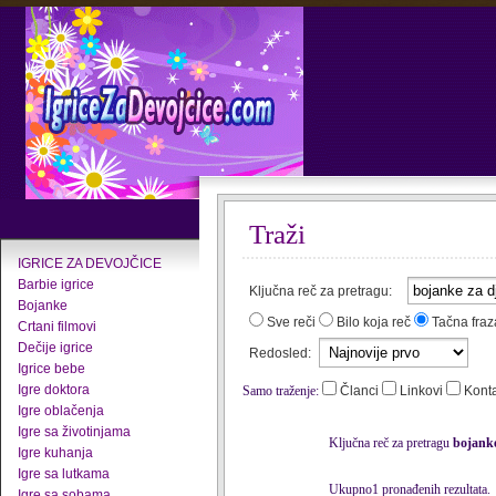
Traži
IGRICE ZA DEVOJČICE
Barbie igrice
Ključna reč za pretragu:
Bojanke
Sve reči
Bilo koja reč
Tačna fraz
Crtani filmovi
Dečije igrice
Redosled:
Igrice bebe
Igre doktora
Samo traženje:
Članci
Linkovi
Kont
Igre oblačenja
Igre sa životinjama
Ključna reč za pretragu
bojanke
Igre kuhanja
Igre sa lutkama
Ukupno1 pronađenih rezultata.
Igre sa sobama