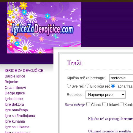
Traži
IGRICE ZA DEVOJČICE
Barbie igrice
Ključna reč za pretragu:
Bojanke
Sve reči
Bilo koja reč
Tačna fraz
Crtani filmovi
Dečije igrice
Redosled:
Igrice bebe
Igre doktora
Samo traženje:
Članci
Linkovi
Kont
Igre oblačenja
Igre sa životinjama
Ključna reč za pretragu
bretcov
Igre kuhanja
Igre sa lutkama
Ukupno1 pronađenih rezultata.
Igre sa sobama