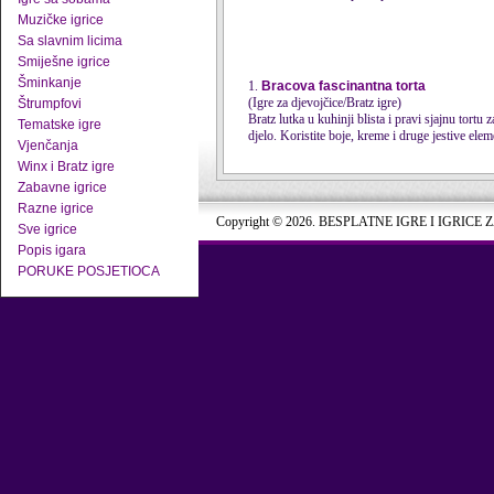
Muzičke igrice
Sa slavnim licima
Smiješne igrice
Šminkanje
1.
Bracova fascinantna torta
(Igre za djevojčice/Bratz igre)
Štrumpfovi
Bratz lutka u kuhinji blista i pravi sjajnu tortu 
Tematske igre
djelo. Koristite boje, kreme i druge jestive eleme
Vjenčanja
Winx i Bratz igre
Zabavne igrice
Razne igrice
Copyright © 2026. BESPLATNE IGRE I IGRICE 
Sve igrice
Popis igara
PORUKE POSJETIOCA