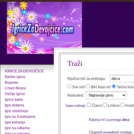
Traži
IGRICE ZA DEVOJČICE
Barbie igrice
Ključna reč za pretragu:
Bojanke
Sve reči
Bilo koja reč
Tačna fraz
Crtani filmovi
Dečije igrice
Redosled:
Igrice bebe
Igre doktora
Samo traženje:
Članci
Linkovi
Kont
Igre oblačenja
Igre sa životinjama
Ključna reč za pretragu
deca
Igre kuhanja
Igre sa lutkama
Ukupno6 pronađenih rezultata.
Igre sa sobama