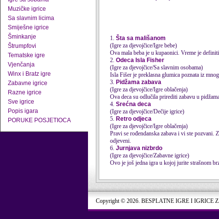
Muzičke igrice
Sa slavnim licima
Smiješne igrice
Šminkanje
1.
Šta sa mališanom
(Igre za djevojčice/Igre bebe)
Štrumpfovi
Ova mala beba je u kupaonici. Vreme je definit
Tematske igre
2.
Odeca Isla Fisher
Vjenčanja
(Igre za djevojčice/Sa slavnim osobama)
Winx i Bratz igre
Isla Fišer je preklasna glumica poznata iz mnog
3.
Pidžama zabava
Zabavne igrice
(Igre za djevojčice/Igre oblačenja)
Razne igrice
Ova
deca
su odlučila prirediti zabavu u pidžam
Sve igrice
4.
Srećna deca
Popis igara
(Igre za djevojčice/Dečije igrice)
5.
Retro odjeca
PORUKE POSJETIOCA
(Igre za djevojčice/Igre oblačenja)
Pravi se rođendanska zabava i vi ste pozvani. Za
odjeveni.
6.
Jurnjava nizbrdo
(Igre za djevojčice/Zabavne igrice)
Ovo je još jedna igra u kojoj jurite strašnom b
Copyright © 2026. BESPLATNE IGRE I IGRICE 