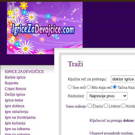
Traži
IGRICE ZA DEVOJČICE
Barbie igrice
Ključna reč za pretragu:
Bojanke
Sve reči
Bilo koja reč
Tačna fraz
Crtani filmovi
Dečije igrice
Redosled:
Igrice bebe
Igre doktora
Samo traženje:
Članci
Linkovi
Kont
Igre oblačenja
Igre sa životinjama
Ključna reč za pretragu
doktor 
Igre kuhanja
Igre sa lutkama
Ukupno4 pronađenih rezultata.
Igre sa sobama