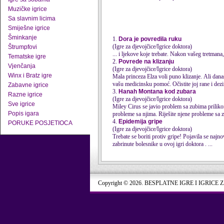
Muzičke igrice
Sa slavnim licima
Smiješne igrice
Šminkanje
1.
Dora je povredila ruku
(Igre za djevojčice/Igrice doktora)
Štrumpfovi
... i ljekove koje trebate. Nakon vašeg tretma
Tematske igre
2.
Povrede na klizanju
Vjenčanja
(Igre za djevojčice/Igrice doktora)
Winx i Bratz igre
Mala princeza Elza voli puno klizanje. Ali dana
vašu medicinsku pomoć. Očistite joj rane i dezin
Zabavne igrice
3.
Hanah Montana kod zubara
Razne igrice
(Igre za djevojčice/Igrice doktora)
Sve igrice
Miley Cirus se javio problem sa zubima priliko
Popis igara
probleme sa njima. Riješite njene probleme sa z
4.
Epidemija gripe
PORUKE POSJETIOCA
(Igre za djevojčice/Igrice doktora)
Trebate se boriti protiv gripe! Pojavila se najnov
zabrinute bolesnike u ovoj igri doktora . ...
Copyright © 2026. BESPLATNE IGRE I IGRICE 