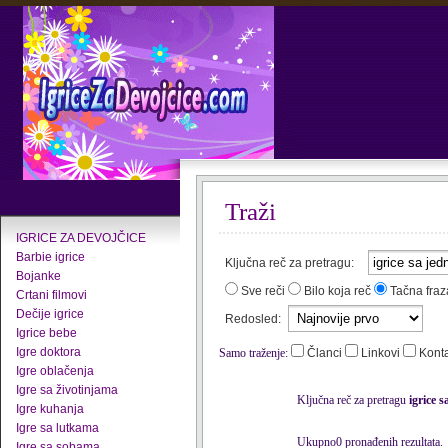
Traži
IGRICE ZA DEVOJČICE
Barbie igrice
Ključna reč za pretragu:
Bojanke
Sve reči
Bilo koja reč
Tačna fraz
Crtani filmovi
Dečije igrice
Redosled:
Igrice bebe
Igre doktora
Samo traženje:
Članci
Linkovi
Kont
Igre oblačenja
Igre sa životinjama
Ključna reč za pretragu
igrice s
Igre kuhanja
Igre sa lutkama
Ukupno0 pronađenih rezultata.
Igre sa sobama