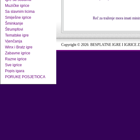
Muzičke igrice
Sa slavnim licima
Smiješne igrice
Reč za traženje mora imati min
Šminkanje
Štrumpfovi
Tematske igre
Vjenčanja
Copyright © 2026. BESPLATNE IGRE I IGRICE 
Winx i Bratz igre
Zabavne igrice
Razne igrice
Sve igrice
Popis igara
PORUKE POSJETIOCA