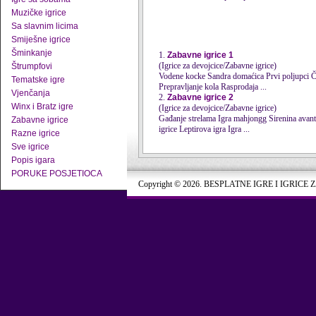
Muzičke igrice
Sa slavnim licima
Smiješne igrice
Šminkanje
1.
Zabavne igrice 1
(Igrice za devojcice/Zabavne igrice)
Štrumpfovi
Vodene kocke Sandra domaćica Prvi poljupci Čudesan poljubac Cmokanje na moru Karolina ide u školu U poslednji tren Pou ljubi dragu
Tematske igre
Prepravljanje kola Rasprodaja ...
Vjenčanja
2.
Zabavne igrice 2
Winx i Bratz igre
(Igrice za devojcice/Zabavne igrice)
Gađanje strelama Igra mahjongg Sirenina avantura Šampionat u skokovima Skoči u bazen Povezivanje životinja Ljubljenje u bolnici Mahjong
Zabavne igrice
igrice Leptirova igra Igra ...
Razne igrice
Sve igrice
Popis igara
PORUKE POSJETIOCA
Copyright © 2026. BESPLATNE IGRE I IGRICE 