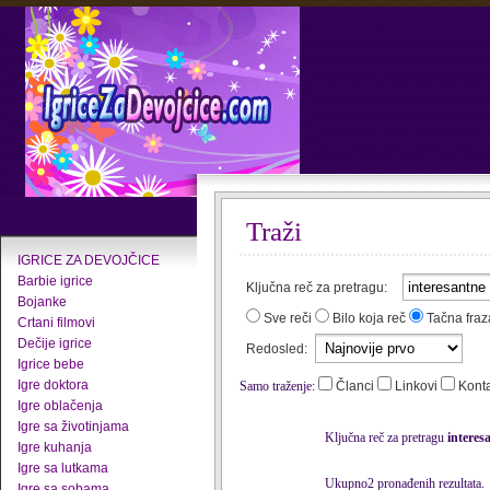
Traži
IGRICE ZA DEVOJČICE
Barbie igrice
Ključna reč za pretragu:
Bojanke
Sve reči
Bilo koja reč
Tačna fraz
Crtani filmovi
Dečije igrice
Redosled:
Igrice bebe
Igre doktora
Samo traženje:
Članci
Linkovi
Kont
Igre oblačenja
Igre sa životinjama
Ključna reč za pretragu
interes
Igre kuhanja
Igre sa lutkama
Ukupno2 pronađenih rezultata.
Igre sa sobama