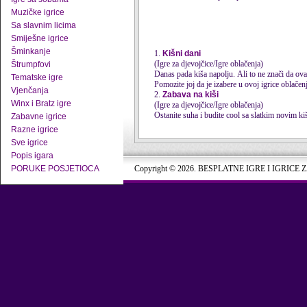
Muzičke igrice
Sa slavnim licima
Smiješne igrice
Šminkanje
1.
Kišni dani
(Igre za djevojčice/Igre oblačenja)
Štrumpfovi
Danas pada kiša napolju. Ali to ne znači da ova
Tematske igre
Pomozite joj da je izabere u ovoj igrice oblačenj
Vjenčanja
2.
Zabava na kiši
Winx i Bratz igre
(Igre za djevojčice/Igre oblačenja)
Ostanite suha i budite cool sa slatkim novim 
Zabavne igrice
Razne igrice
Sve igrice
Popis igara
PORUKE POSJETIOCA
Copyright © 2026. BESPLATNE IGRE I IGRICE 