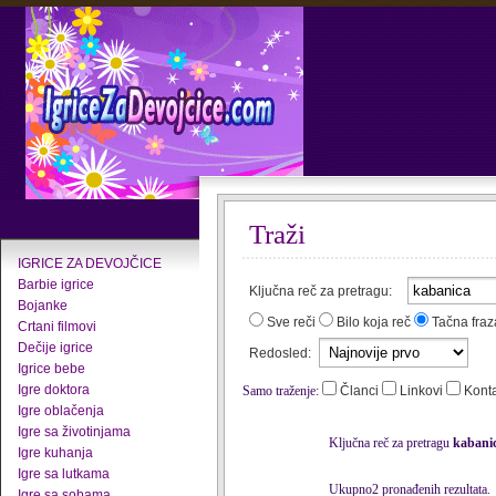
Traži
IGRICE ZA DEVOJČICE
Barbie igrice
Ključna reč za pretragu:
Bojanke
Sve reči
Bilo koja reč
Tačna fraz
Crtani filmovi
Dečije igrice
Redosled:
Igrice bebe
Igre doktora
Samo traženje:
Članci
Linkovi
Kont
Igre oblačenja
Igre sa životinjama
Ključna reč za pretragu
kabani
Igre kuhanja
Igre sa lutkama
Ukupno2 pronađenih rezultata.
Igre sa sobama