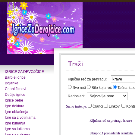
Traži
IGRICE ZA DEVOJČICE
Barbie igrice
Ključna reč za pretragu:
Bojanke
Sve reči
Bilo koja reč
Tačna fraz
Crtani filmovi
Dečije igrice
Redosled:
Igrice bebe
Igre doktora
Samo traženje:
Članci
Linkovi
Kont
Igre oblačenja
Igre sa životinjama
Ključna reč za pretragu
krave
Igre kuhanja
Igre sa lutkama
Ukupno3 pronađenih rezultata.
Igre sa sobama