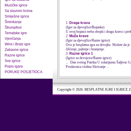
Muzičke igrice
Sa slavnim licima
Smiješne igrice
Šminkanje
1.
Draga krava
(Igre za djevojčice/Bojanke)
Štrumpfovi
U ovoj bojanci treba obojiti i dragu kravu i pre
Tematske igre
2.
Muža krave
Vjenčanja
(Igre za djevojčice/Razne igrice)
Winx i Bratz igre
Ovo je besplatna igra za devojke. Možete da je
čišćenje, paženje i hranjenje.
Zabavne igrice
3.
Razne igrice 1
Razne igrice
(Igrice za devojcice/Razne igrice)
Sve igrice
Popis igara
Prodavnica violina Skrivanje ...
PORUKE POSJETIOCA
Copyright © 2026. BESPLATNE IGRE I IGRICE 