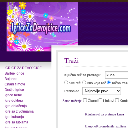
Traži
IGRICE ZA DEVOJČICE
Barbie igrice
Ključna reč za pretragu:
Bojanke
Sve reči
Bilo koja reč
Tačna fraz
Crtani filmovi
Dečije igrice
Redosled:
Igrice bebe
Igre doktora
Samo traženje:
Članci
Linkovi
Kont
Igre oblačenja
Igre sa životinjama
Ključna reč za pretragu
kuca
Igre kuhanja
Igre sa lutkama
Ukupno9 pronađenih rezultata.
Igre sa sobama