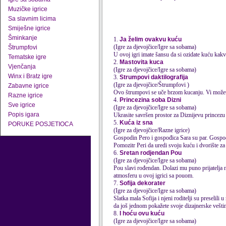
Muzičke igrice
Sa slavnim licima
Smiješne igrice
Šminkanje
1.
Ja želim ovakvu kuću
(Igre za djevojčice/Igre sa sobama)
Štrumpfovi
U ovoj igri imate šansu da si ozidate kuću kakv
Tematske igre
2.
Mastovita kuca
Vjenčanja
(Igre za djevojčice/Igre sa sobama)
Winx i Bratz igre
3.
Strumpovi daktilografija
(Igre za djevojčice/Štrumpfovi )
Zabavne igrice
Ovo štrumpovi se uče brzom
kuca
nju. Vi može
Razne igrice
4.
Princezina soba Dizni
Sve igrice
(Igre za djevojčice/Igre sa sobama)
Popis igara
Ukrasite savršen prostor za Diznijevu princezu 
5.
Kuća iz sna
PORUKE POSJETIOCA
(Igre za djevojčice/Razne igrice)
Gospodin Pero i gospođica Sara su par. Gospod
Pomozitr Peri da uredi svoju kuću i dvorište za 
6.
Sretan rodjendan Pou
(Igre za djevojčice/Igre sa sobama)
Pou slavi rođendan. Dolazi mu puno prijatelja 
atmosferu u ovoj igrici sa pouom.
7.
Sofija dekorater
(Igre za djevojčice/Igre sa sobama)
Slatka mala Sofija i njeni roditelji su preseli
da još jednom pokažete svoje ​​dizajnerske veštin
8.
I hoću ovu kuću
(Igre za djevojčice/Igre sa sobama)