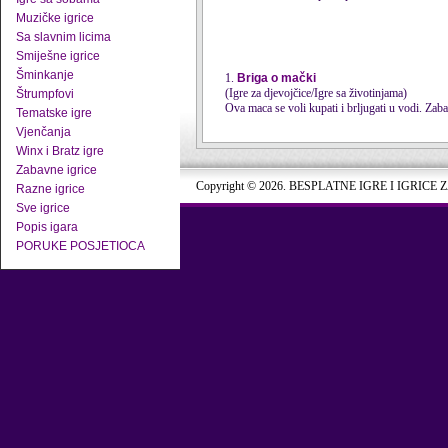
Muzičke igrice
Sa slavnim licima
Smiješne igrice
Šminkanje
1.
Briga o mački
(Igre za djevojčice/Igre sa životinjama)
Štrumpfovi
Ova maca se voli kupati i brljugati u vodi. Zaba
Tematske igre
Vjenčanja
Winx i Bratz igre
Zabavne igrice
Copyright © 2026. BESPLATNE IGRE I IGRICE 
Razne igrice
Sve igrice
Popis igara
PORUKE POSJETIOCA