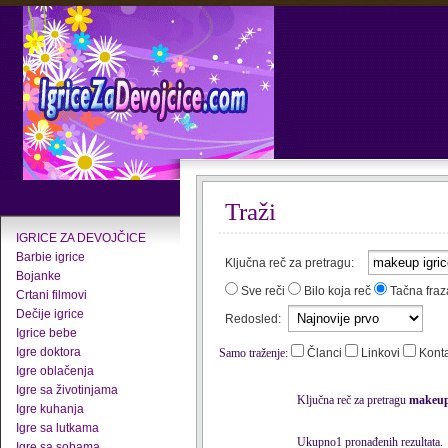
Traži
IGRICE ZA DEVOJČICE
Barbie igrice
Ključna reč za pretragu:
Bojanke
Sve reči
Bilo koja reč
Tačna fraz
Crtani filmovi
Dečije igrice
Redosled:
Igrice bebe
Igre doktora
Samo traženje:
Članci
Linkovi
Kont
Igre oblačenja
Igre sa životinjama
Ključna reč za pretragu
makeup 
Igre kuhanja
Igre sa lutkama
Ukupno1 pronađenih rezultata.
Igre sa sobama