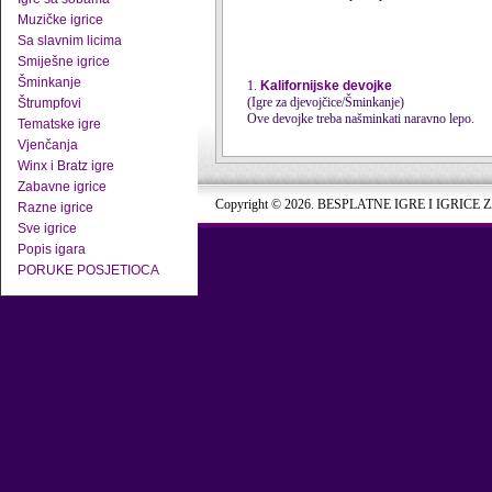
Muzičke igrice
Sa slavnim licima
Smiješne igrice
Šminkanje
1.
Kalifornijske devojke
(Igre za djevojčice/Šminkanje)
Štrumpfovi
Ove devojke treba našminkati naravno lepo.
Tematske igre
Vjenčanja
Winx i Bratz igre
Zabavne igrice
Copyright © 2026. BESPLATNE IGRE I IGRICE 
Razne igrice
Sve igrice
Popis igara
PORUKE POSJETIOCA