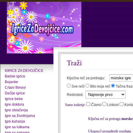
Traži
IGRICE ZA DEVOJČICE
Barbie igrice
Ključna reč za pretragu:
Bojanke
Sve reči
Bilo koja reč
Tačna fraz
Crtani filmovi
Dečije igrice
Redosled:
Igrice bebe
Igre doktora
Samo traženje:
Članci
Linkovi
Kont
Igre oblačenja
Igre sa životinjama
Ključna reč za pretragu
morske 
Igre kuhanja
Igre sa lutkama
Ukupno3 pronađenih rezultata.
Igre sa sobama