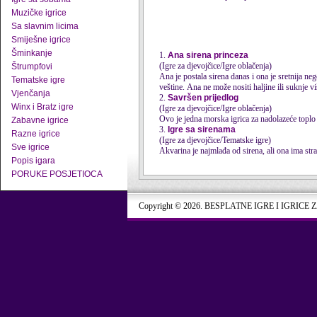
Muzičke igrice
Sa slavnim licima
Smiješne igrice
Šminkanje
1.
Ana sirena princeza
(Igre za djevojčice/Igre oblačenja)
Štrumpfovi
Ana je postala sirena danas i ona je sretnija n
Tematske igre
veštine. Ana ne može nositi haljine ili suknje više
Vjenčanja
2.
Savršen prijedlog
Winx i Bratz igre
(Igre za djevojčice/Igre oblačenja)
Ovo je jedna morska igrica za nadolazeće toplo
Zabavne igrice
3.
Igre sa sirenama
Razne igrice
(Igre za djevojčice/Tematske igre)
Sve igrice
Akvarina je najmlađa od sirena, ali ona ima stra
Popis igara
PORUKE POSJETIOCA
Copyright © 2026. BESPLATNE IGRE I IGRICE 