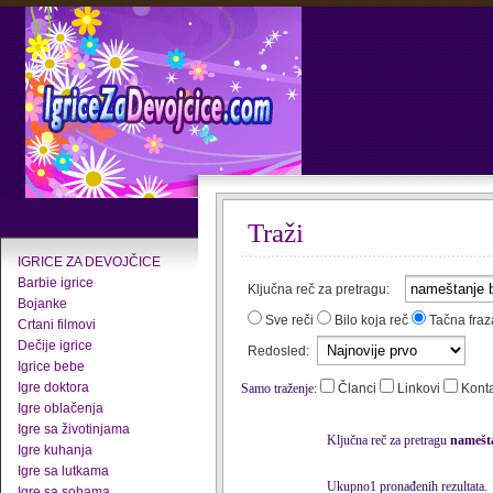
Traži
IGRICE ZA DEVOJČICE
Barbie igrice
Ključna reč za pretragu:
Bojanke
Sve reči
Bilo koja reč
Tačna fraz
Crtani filmovi
Dečije igrice
Redosled:
Igrice bebe
Igre doktora
Samo traženje:
Članci
Linkovi
Kont
Igre oblačenja
Igre sa životinjama
Ključna reč za pretragu
namešt
Igre kuhanja
Igre sa lutkama
Ukupno1 pronađenih rezultata.
Igre sa sobama