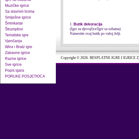
Muzičke igrice
Sa slavnim licima
Smiješne igrice
Šminkanje
1.
Butik dekoracija
(Igre za djevojčice/Igre sa sobama)
Štrumpfovi
Namestite ovaj butik po vašoj želji.
Tematske igre
Vjenčanja
Winx i Bratz igre
Zabavne igrice
Copyright © 2026. BESPLATNE IGRE I IGRICE 
Razne igrice
Sve igrice
Popis igara
PORUKE POSJETIOCA