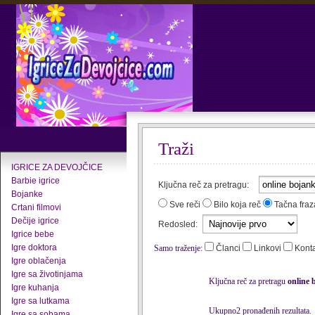
Traži
IGRICE ZA DEVOJČICE
Barbie igrice
Ključna reč za pretragu:
Bojanke
Sve reči
Bilo koja reč
Tačna fraz
Crtani filmovi
Dečije igrice
Redosled:
Igrice bebe
Igre doktora
Samo traženje:
Članci
Linkovi
Kont
Igre oblačenja
Igre sa životinjama
Ključna reč za pretragu
online 
Igre kuhanja
Igre sa lutkama
Ukupno2 pronađenih rezultata.
Igre sa sobama