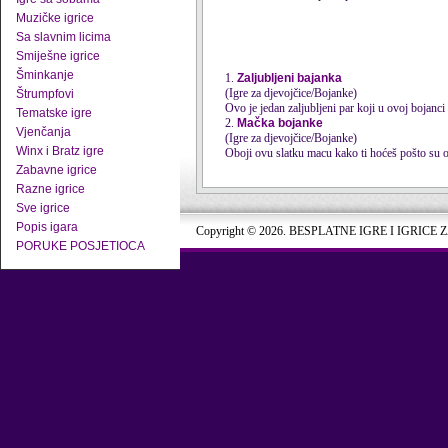
Muzičke igrice
Sa slavnim licima
Smiješne igrice
Šminkanje
1.
Zaljubljeni bajanka
(Igre za djevojčice/Bojanke)
Štrumpfovi
Ovo je jedan zaljubljeni par koji u ovoj bojanc
Tematske igre
2.
Mačka bojanke
Vjenčanja
(Igre za djevojčice/Bojanke)
Winx i Bratz igre
Oboji ovu slatku macu kako ti hoćeš pošto su
Zabavne igrice
Razne igrice
Sve igrice
Popis igara
Copyright © 2026. BESPLATNE IGRE I IGRICE 
PORUKE POSJETIOCA