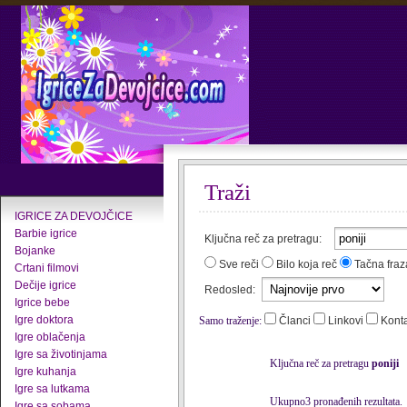
Traži
IGRICE ZA DEVOJČICE
Barbie igrice
Ključna reč za pretragu:
Bojanke
Sve reči
Bilo koja reč
Tačna fraz
Crtani filmovi
Dečije igrice
Redosled:
Igrice bebe
Igre doktora
Samo traženje:
Članci
Linkovi
Kont
Igre oblačenja
Igre sa životinjama
Ključna reč za pretragu
poniji
Igre kuhanja
Igre sa lutkama
Ukupno3 pronađenih rezultata.
Igre sa sobama