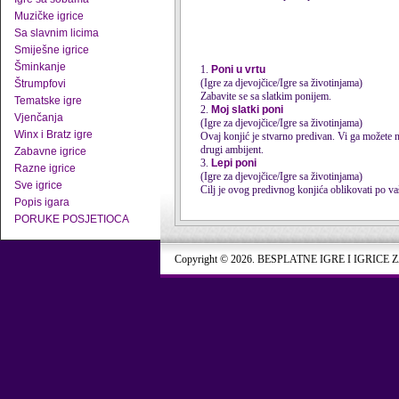
Muzičke igrice
Sa slavnim licima
Smiješne igrice
Šminkanje
1.
Poni u vrtu
(Igre za djevojčice/Igre sa životinjama)
Štrumpfovi
Zabavite se sa slatkim ponijem.
Tematske igre
2.
Moj slatki poni
Vjenčanja
(Igre za djevojčice/Igre sa životinjama)
Winx i Bratz igre
Ovaj konjić je stvarno predivan. Vi ga možete na
drugi ambijent.
Zabavne igrice
3.
Lepi poni
Razne igrice
(Igre za djevojčice/Igre sa životinjama)
Sve igrice
Cilj je ovog predivnog konjića oblikovati po va
Popis igara
PORUKE POSJETIOCA
Copyright © 2026. BESPLATNE IGRE I IGRICE 