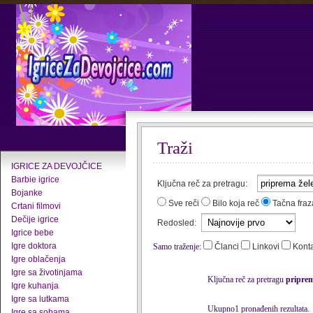
Traži
IGRICE ZA DEVOJČICE
Barbie igrice
Ključna reč za pretragu:
Bojanke
Sve reči
Bilo koja reč
Tačna fraz
Crtani filmovi
Dečije igrice
Redosled:
Igrice bebe
Igre doktora
Samo traženje:
Članci
Linkovi
Kont
Igre oblačenja
Igre sa životinjama
Ključna reč za pretragu
priprem
Igre kuhanja
Igre sa lutkama
Ukupno1 pronađenih rezultata.
Igre sa sobama