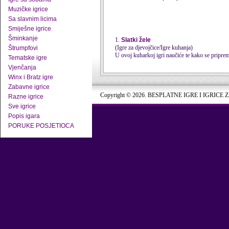
Muzičke igrice
Sa slavnim licima
Smiješne igrice
Šminkanje
1.
Slatki žele
(Igre za djevojčice/Igre kuhanja)
Štrumpfovi
U ovoj kuharkoj igri naučiće te kako se priprem
Tematske igre
Vjenčanja
Winx i Bratz igre
Zabavne igrice
Copyright © 2026. BESPLATNE IGRE I IGRICE 
Razne igrice
Sve igrice
Popis igara
PORUKE POSJETIOCA