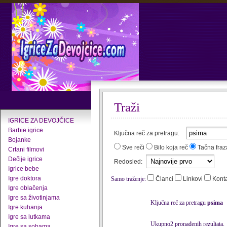
Traži
IGRICE ZA DEVOJČICE
Barbie igrice
Ključna reč za pretragu:
Bojanke
Sve reči
Bilo koja reč
Tačna fraz
Crtani filmovi
Dečije igrice
Redosled:
Igrice bebe
Igre doktora
Samo traženje:
Članci
Linkovi
Kont
Igre oblačenja
Igre sa životinjama
Ključna reč za pretragu
psima
Igre kuhanja
Igre sa lutkama
Ukupno2 pronađenih rezultata.
Igre sa sobama