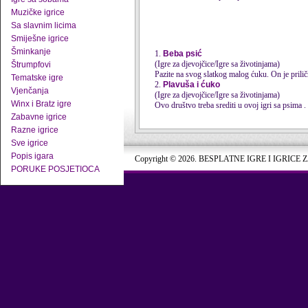
Muzičke igrice
Sa slavnim licima
Smiješne igrice
Šminkanje
1.
Beba psić
(Igre za djevojčice/Igre sa životinjama)
Štrumpfovi
Pazite na svog slatkog malog ćuku. On je prilič
Tematske igre
2.
Plavuša i ćuko
Vjenčanja
(Igre za djevojčice/Igre sa životinjama)
Winx i Bratz igre
Ovo društvo treba srediti u ovoj igri sa
psima
. 
Zabavne igrice
Razne igrice
Sve igrice
Popis igara
Copyright © 2026. BESPLATNE IGRE I IGRICE 
PORUKE POSJETIOCA