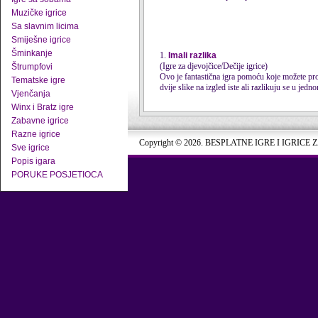
Muzičke igrice
Sa slavnim licima
Smiješne igrice
Šminkanje
1.
Imali razlika
(Igre za djevojčice/Dečije igrice)
Štrumpfovi
Ovo je fantastična igra pomoću koje možete pro
Tematske igre
dvije slike na izgled iste ali razlikuju se u jedno
Vjenčanja
Winx i Bratz igre
Zabavne igrice
Razne igrice
Copyright © 2026. BESPLATNE IGRE I IGRICE 
Sve igrice
Popis igara
PORUKE POSJETIOCA