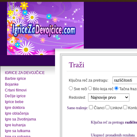
Traži
IGRICE ZA DEVOJČICE
Barbie igrice
Ključna reč za pretragu:
Bojanke
Sve reči
Bilo koja reč
Tačna fraz
Crtani filmovi
Dečije igrice
Redosled:
Igrice bebe
Igre doktora
Samo traženje:
Članci
Linkovi
Kont
Igre oblačenja
Igre sa životinjama
Ključna reč za pretragu
različito
Igre kuhanja
Igre sa lutkama
Ukupno1 pronađenih rezultata.
Igre sa sobama