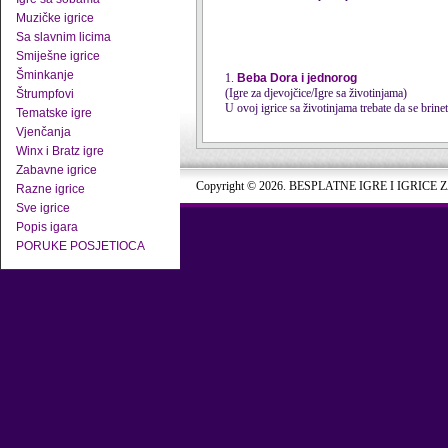
Muzičke igrice
Sa slavnim licima
Smiješne igrice
Šminkanje
1.
Beba Dora i jednorog
(Igre za djevojčice/Igre sa životinjama)
Štrumpfovi
U ovoj igrice sa životinjama trebate da se brine
Tematske igre
Vjenčanja
Winx i Bratz igre
Zabavne igrice
Copyright © 2026. BESPLATNE IGRE I IGRICE 
Razne igrice
Sve igrice
Popis igara
PORUKE POSJETIOCA