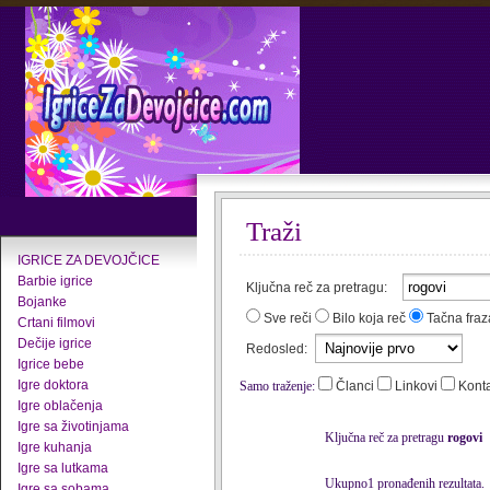
Traži
IGRICE ZA DEVOJČICE
Barbie igrice
Ključna reč za pretragu:
Bojanke
Sve reči
Bilo koja reč
Tačna fraz
Crtani filmovi
Dečije igrice
Redosled:
Igrice bebe
Igre doktora
Samo traženje:
Članci
Linkovi
Kont
Igre oblačenja
Igre sa životinjama
Ključna reč za pretragu
rogovi
Igre kuhanja
Igre sa lutkama
Ukupno1 pronađenih rezultata.
Igre sa sobama