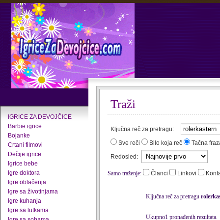
Traži
IGRICE ZA DEVOJČICE
Barbie igrice
Ključna reč za pretragu:
Bojanke
Sve reči
Bilo koja reč
Tačna fraz
Crtani filmovi
Dečije igrice
Redosled:
Igrice bebe
Igre doktora
Samo traženje:
Članci
Linkovi
Kont
Igre oblačenja
Igre sa životinjama
Ključna reč za pretragu
rolerka
Igre kuhanja
Igre sa lutkama
Ukupno1 pronađenih rezultata.
Igre sa sobama