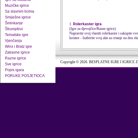
Muzičke igrice
Sa slavnim licima
Smiješne igrice
Šminkanje
1.
Rolerkaster igra
(Igre za djevojčice/Razne igrice)
Štrumpfovi
Napravite svoj vlastiti rolerkaster i sakupite sve novčiće 
Tematske igre
kreator - Izaberite svoj alat za crtanje na dnu ekr
Vjenčanja
Winx i Bratz igre
Zabavne igrice
Razne igrice
Copyright © 2026. BESPLATNE IGRE I IGRICE 
Sve igrice
Popis igara
PORUKE POSJETIOCA