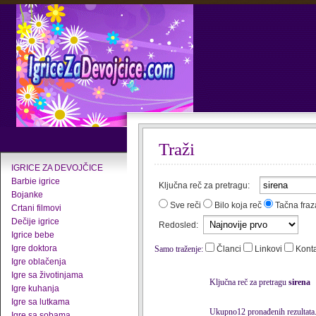
Traži
IGRICE ZA DEVOJČICE
Barbie igrice
Ključna reč za pretragu:
Bojanke
Sve reči
Bilo koja reč
Tačna fraz
Crtani filmovi
Dečije igrice
Redosled:
Igrice bebe
Igre doktora
Samo traženje:
Članci
Linkovi
Kont
Igre oblačenja
Igre sa životinjama
Ključna reč za pretragu
sirena
Igre kuhanja
Igre sa lutkama
Ukupno12 pronađenih rezultata
Igre sa sobama