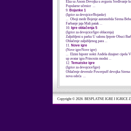
Popularne učenice ...
9.
Bojanke 1
(Igrice za devojcice/Bojanke)
... Oboji mede Bojenje automobila
Sirena
Beba boje Teka za bojenje Zaljubljeni bojanka Mačka bojanke Majstor za torbice Bojanka Tom i Džeri
Farbanje jaja Mali patak ...
10.
Igre oblačenja 5
(Igrice za devojcice/Igre oblacenja)
Oblačenje zaljubljenog para ...
11.
Nove igre
(Nove igre/Nove igre)
up avatar igra Princezin modni ...
12.
Tematske igre
(Igrice za devojcice/Igre)
Oblačenje deveruše Powerpuff devojka
Sirena
sa det
nova odeća ...
Copyright © 2026. BESPLATNE IGRE I IGRICE 