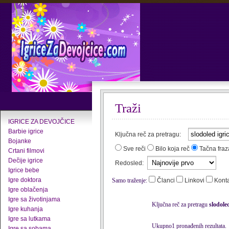
Traži
IGRICE ZA DEVOJČICE
Barbie igrice
Ključna reč za pretragu:
Bojanke
Sve reči
Bilo koja reč
Tačna fraz
Crtani filmovi
Dečije igrice
Redosled:
Igrice bebe
Igre doktora
Samo traženje:
Članci
Linkovi
Kont
Igre oblačenja
Igre sa životinjama
Ključna reč za pretragu
slodoled
Igre kuhanja
Igre sa lutkama
Ukupno1 pronađenih rezultata.
Igre sa sobama