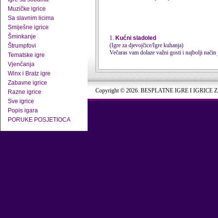
Muzičke igrice
Sa slavnim licima
Smiješne igrice
Šminkanje
1.
Kućni sladoled
(Igre za djevojčice/Igre kuhanja)
Štrumpfovi
Večaras vam dolaze važni gosti i najbolji način 
Tematske igre
Vjenčanja
Winx i Bratz igre
Zabavne igrice
Copyright © 2026. BESPLATNE IGRE I IGRICE 
Razne igrice
Sve igrice
Popis igara
PORUKE POSJETIOCA