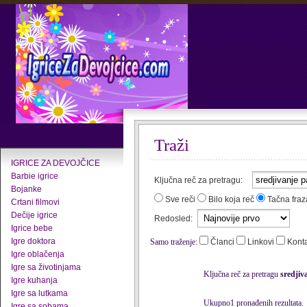
Traži
IGRICE ZA DEVOJČICE
Barbie igrice
Ključna reč za pretragu:
Bojanke
Sve reči
Bilo koja reč
Tačna fraz
Crtani filmovi
Dečije igrice
Redosled:
Igrice bebe
Igre doktora
Samo traženje:
Članci
Linkovi
Kont
Igre oblačenja
Igre sa životinjama
Ključna reč za pretragu
sredjiv
Igre kuhanja
Igre sa lutkama
Ukupno1 pronađenih rezultata.
Igre sa sobama