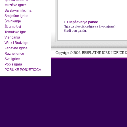
Muzičke igrice
Sa slavnim licima
Smiješne igrice
Šminkanje
1.
Ulepšavanje pande
(Igre za djevojčice/Igre sa životinjama)
Štrumpfovi
Sredi ovu pandu.
Tematske igre
Vjenčanja
Winx i Bratz igre
Zabavne igrice
Copyright © 2026. BESPLATNE IGRE I IGRICE 
Razne igrice
Sve igrice
Popis igara
PORUKE POSJETIOCA