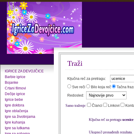
Traži
IGRICE ZA DEVOJČICE
Barbie igrice
Ključna reč za pretragu:
Bojanke
Sve reči
Bilo koja reč
Tačna fraz
Crtani filmovi
Dečije igrice
Redosled:
Igrice bebe
Igre doktora
Samo traženje:
Članci
Linkovi
Kont
Igre oblačenja
Igre sa životinjama
Ključna reč za pretragu
ucenice
Igre kuhanja
Igre sa lutkama
Ukupno3 pronađenih rezultata.
Igre sa sobama