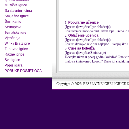
Muzičke igrice
Sa slavnim licima
Smiješne igrice
Šminkanje
1.
Popularne učenice
(Igre za djevojčice/Igre oblačenja)
Štrumpfovi
Ove učenice hoće da budu uvek lepe. Treba ih za
Tematske igre
2.
Oblačenje ucenica
Vjenčanja
(Igre za djevojčice/Igre oblačenja)
Winx i Bratz igre
Ove tri devojke žele biti najlepše u svojoj škol
3.
Cure sa koledža
Zabavne igrice
(Igre za djevojčice/Šminkanje)
Razne igrice
Devojka uživa ​​u prvoj godini koledža! Ona je na
Sve igrice
malo sa šminkom o kosom? Dajte joj sladak i g
Popis igara
PORUKE POSJETIOCA
Copyright © 2026. BESPLATNE IGRE I IGRICE 