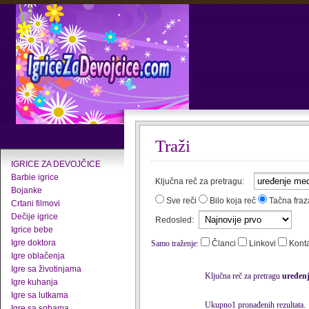
Traži
IGRICE ZA DEVOJČICE
Barbie igrice
Ključna reč za pretragu:
Bojanke
Sve reči
Bilo koja reč
Tačna fraz
Crtani filmovi
Dečije igrice
Redosled:
Igrice bebe
Igre doktora
Samo traženje:
Članci
Linkovi
Kont
Igre oblačenja
Igre sa životinjama
Ključna reč za pretragu
uređen
Igre kuhanja
Igre sa lutkama
Ukupno1 pronađenih rezultata.
Igre sa sobama