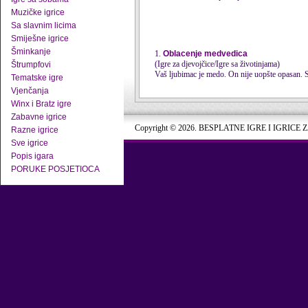
Muzičke igrice
Sa slavnim licima
Smiješne igrice
Šminkanje
1.
Oblacenje medvedica
(Igre za djevojčice/Igre sa životinjama)
Štrumpfovi
Vaš ljubimac je medo. On nije uopšte opasan. Sa 
Tematske igre
Vjenčanja
Winx i Bratz igre
Zabavne igrice
Copyright © 2026. BESPLATNE IGRE I IGRICE 
Razne igrice
Sve igrice
Popis igara
PORUKE POSJETIOCA