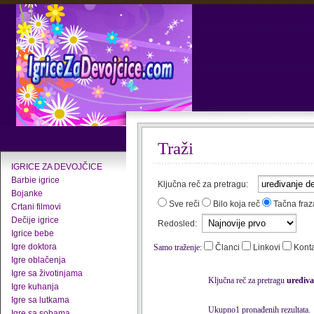
Traži
IGRICE ZA DEVOJČICE
Barbie igrice
Ključna reč za pretragu:
Bojanke
Sve reči
Bilo koja reč
Tačna fraz
Crtani filmovi
Dečije igrice
Redosled:
Igrice bebe
Igre doktora
Samo traženje:
Članci
Linkovi
Kont
Igre oblačenja
Igre sa životinjama
Ključna reč za pretragu
uređiva
Igre kuhanja
Igre sa lutkama
Ukupno1 pronađenih rezultata.
Igre sa sobama