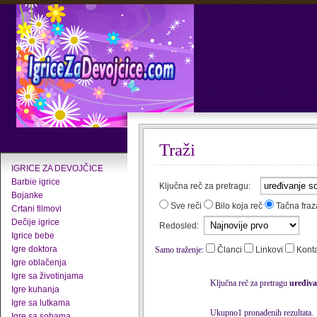
Traži
IGRICE ZA DEVOJČICE
Barbie igrice
Ključna reč za pretragu:
Bojanke
Sve reči
Bilo koja reč
Tačna fraz
Crtani filmovi
Dečije igrice
Redosled:
Igrice bebe
Igre doktora
Samo traženje:
Članci
Linkovi
Kont
Igre oblačenja
Igre sa životinjama
Ključna reč za pretragu
uređiva
Igre kuhanja
Igre sa lutkama
Ukupno1 pronađenih rezultata.
Igre sa sobama