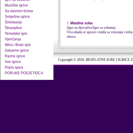
Muzičke igrice
Sa slavnim licima
Smiješne igrice
Šminkanje
1.
Mladina soba
(Igre za djevojčice/Igre sa sobama)
Štrumpfovi
Ova mlada se upravo vratila sa vencanja i treba
Tematske igre
ukusu.
Vjenčanja
Winx i Bratz igre
Zabavne igrice
Razne igrice
Copyright © 2026. BESPLATNE IGRE I IGRICE 
Sve igrice
Popis igara
PORUKE POSJETIOCA