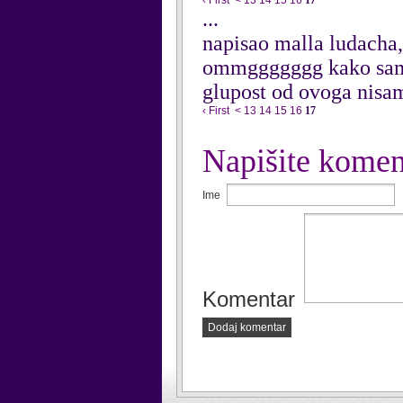
‹ First
<
13
14
15
16
17
...
napisao malla ludacha
ommggggggg kako samo
glupost od ovoga nisa
‹ First
<
13
14
15
16
17
Napišite komen
Ime
Komentar
Dodaj komentar