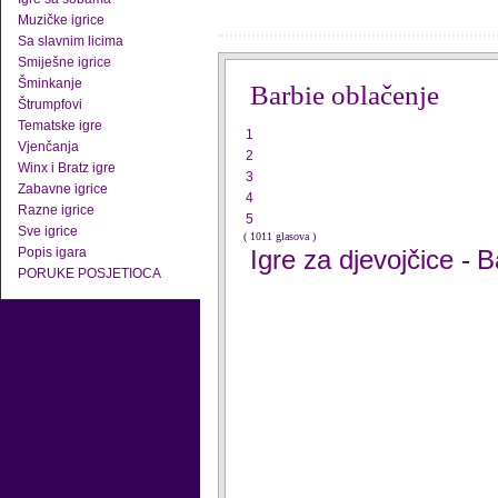
Muzičke igrice
Sa slavnim licima
Smiješne igrice
Šminkanje
Barbie oblačenje
Štrumpfovi
Tematske igre
1
Vjenčanja
2
Winx i Bratz igre
3
Zabavne igrice
4
Razne igrice
5
Sve igrice
( 1011 glasova )
Popis igara
Igre za djevojčice
B
-
PORUKE POSJETIOCA