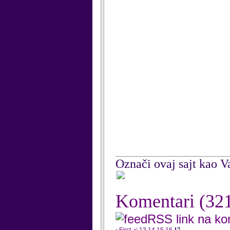
Označi ovaj sajt kao Va
Komentari
(32
RSS link na k