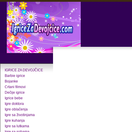
IGRICE ZA DEVOJČICE
Barbie igrice
Bojanke
Crtani filmovi
Dečije igrice
Igrice bebe
Igre doktora
Igre oblačenja
Igre sa životinjama
Igre kuhanja
Igre sa lutkama
Igre sa sobama