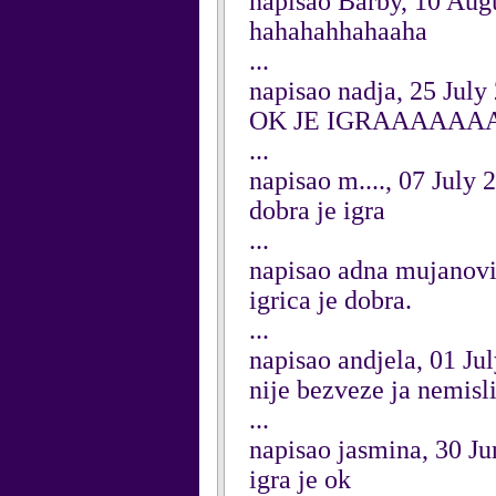
napisao Barby, 10 Aug
hahahahhahaaha
...
napisao nadja, 25 July
OK JE IGRAAAAA
...
napisao m...., 07 July 
dobra je igra
...
napisao adna mujanovi
igrica je dobra.
...
napisao andjela, 01 Ju
nije bezveze ja nemisl
...
napisao jasmina, 30 J
igra je ok