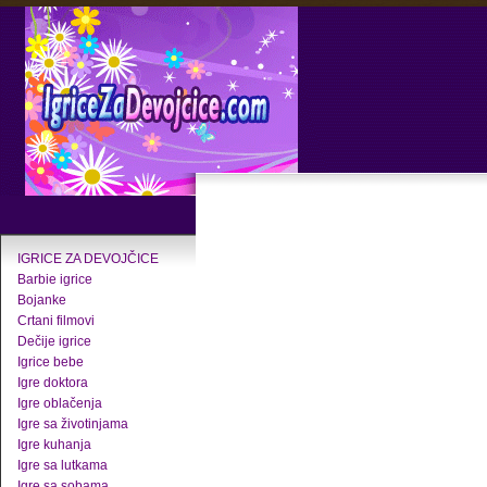
IGRICE ZA DEVOJČICE
Barbie igrice
Bojanke
Crtani filmovi
Dečije igrice
Igrice bebe
Igre doktora
Igre oblačenja
Igre sa životinjama
Igre kuhanja
Igre sa lutkama
Igre sa sobama