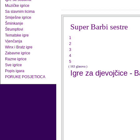
Muzičke igrice
Sa slavnim licima
Smiješne igrice
Šminkanje
Super Barbi sestre
Štrumpfovi
Tematske igre
1
Vjenčanja
2
Winx i Bratz igre
3
Zabavne igrice
4
Razne igrice
5
Sve igrice
( 163 glasova )
Popis igara
Igre za djevojčice
B
-
PORUKE POSJETIOCA