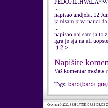
PEDOFIL.HVALA
...
napisao andjela, 12 Ju
ja nisam prva nauci da 
...
napisao naj sam ja to 
igra je sjajna ali uops
2
>
1
Napišite komen
Vaš komentar možete n
barbi
barbi igre
Tags:
,
,
Copyright © 2026. BESPLATNE IGRE I IGRICE 