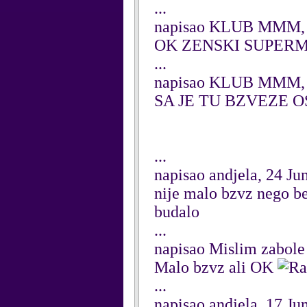
...
napisao KLUB MMM, 
OK ZENSKI SUPER
...
napisao KLUB MMM, 
SA JE TU BZVEZE 
...
napisao andjela, 24 Ju
nije malo bzvz nego b
budalo
...
napisao Mislim zabole 
Malo bzvz ali OK
...
napisao andjela, 17 Ju