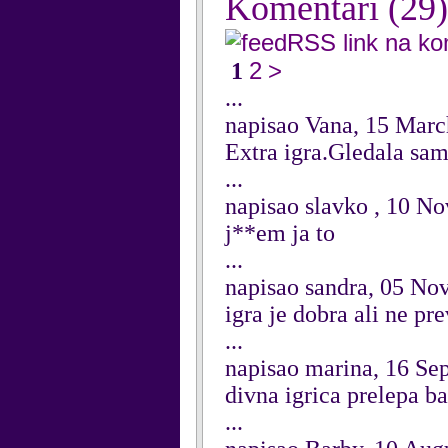
Komentari
(29)
RSS link na k
2
>
1
...
napisao Vana, 15 Mar
Extra igra.Gledala sam 
...
napisao slavko , 10 N
j**em ja to
...
napisao sandra, 05 N
igra je dobra ali ne pre
...
napisao marina, 16 Se
divna igrica prelepa ba
...