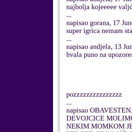
najbolja kojeeeee valj
...
napisao gorana, 17 Ju
super igrica nemam sta
...
napisao andjela, 13 Ju
hvala puno na upozore
pozzzzzzzzzzzzzzz
...
napisao OBAVESTENJE
DEVOJCICE MOLIMO
NEKIM MOMKOM JER