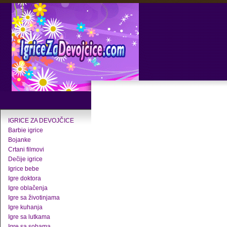
IGRICE ZA DEVOJČICE
Barbie igrice
Bojanke
Crtani filmovi
Dečije igrice
Igrice bebe
Igre doktora
Igre oblačenja
Igre sa životinjama
Igre kuhanja
Igre sa lutkama
Igre sa sobama