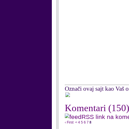
Označi ovaj sajt kao Vaš om
Komentari
(150
RSS link na kom
‹ First
<
4
5
6
7
8
...