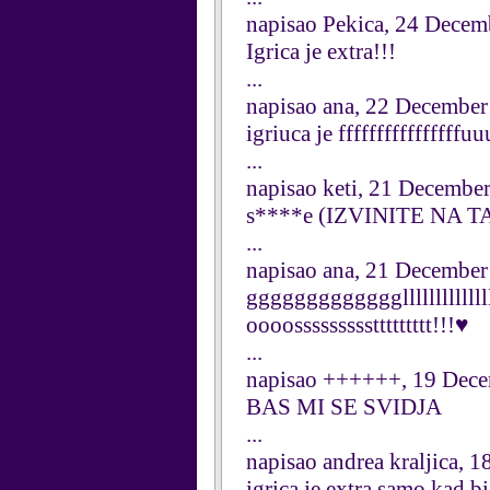
napisao Pekica, 24 Decem
Igrica je extra!!!
...
napisao ana, 22 Decembe
igriuca je ffffffffffffffffu
...
napisao keti, 21 Decembe
s****e (IZVINITE NA
...
napisao ana, 21 Decembe
gggggggggggggllllllllll
oooosssssssssttttttttt!!!♥
...
napisao ++++++, 19 Dec
BAS MI SE SVIDJA
...
napisao andrea kraljica, 
igrica je extra samo kad b