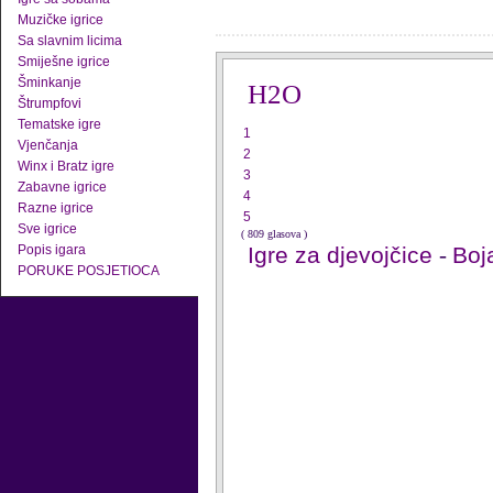
Muzičke igrice
Sa slavnim licima
Smiješne igrice
Šminkanje
H2O
Štrumpfovi
Tematske igre
1
Vjenčanja
2
Winx i Bratz igre
3
Zabavne igrice
4
Razne igrice
5
Sve igrice
( 809 glasova )
Popis igara
Igre za djevojčice
-
Boj
PORUKE POSJETIOCA