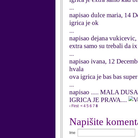
...
napisao dulce maria, 14 
igrica je ok
...
napisao dejana vukicevic
extra samo su trebali da ix
...
napisao ivana, 12 Decemb
hvala
ova igrica je bas bas super
...
napisao ..... MALA DUSA.
IGRICA JE PRAVA....
‹ First
<
4
5
6
7
8
Napišite koment
Ime