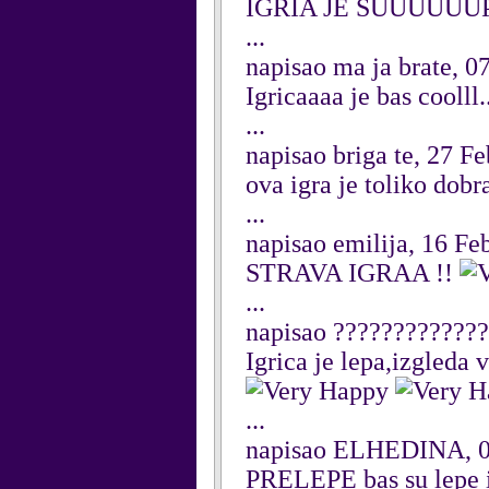
IGRIA JE SUUUUUUPP
...
napisao ma ja brate, 0
Igricaaaa je bas coolll
...
napisao briga te, 27 F
ova igra je toliko dobra
...
napisao emilija, 16 Fe
STRAVA IGRAA !!
...
napisao ?????????????
Igrica je lepa,izgleda 
...
napisao ELHEDINA, 0
PRELEPE bas su lepe 