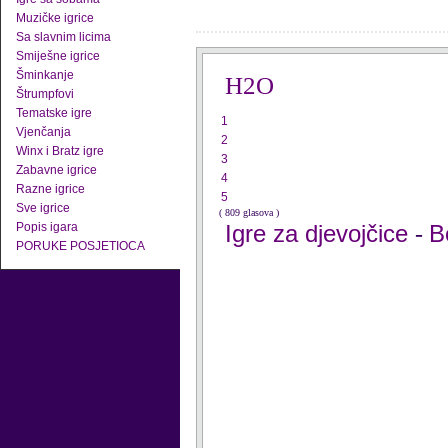
Muzičke igrice
Sa slavnim licima
Smiješne igrice
Šminkanje
H2O
Štrumpfovi
Tematske igre
1
Vjenčanja
2
Winx i Bratz igre
3
Zabavne igrice
4
Razne igrice
5
Sve igrice
( 809 glasova )
Popis igara
Igre za djevojčice
B
-
PORUKE POSJETIOCA