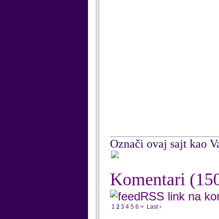
Označi ovaj sajt kao Va
Komentari
(15
RSS link na k
1
2
3
4
5
6
>
Last ›
...