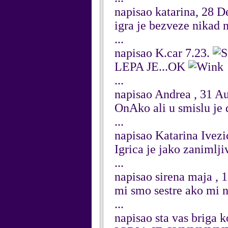
napisao katarina, 28 
igra je bezveze nikad 
...
napisao K.car 7.23.
LEPA JE...OK
...
napisao Andrea , 31 A
OnAko ali u smislu je dobr
...
napisao Katarina Ivezi
Igrica je jako zanimlj
...
napisao sirena maja ,
mi smo sestre ako mi n
...
napisao sta vas briga k