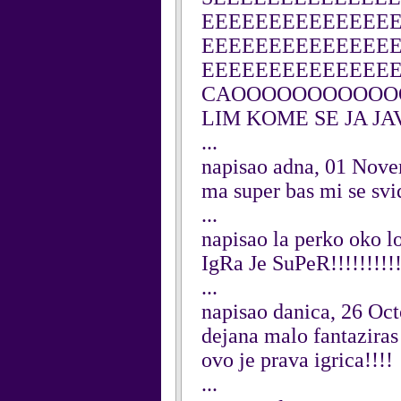
EEEEEEEEEEEEEE
EEEEEEEEEEEEEE
EEEEEEEEEEEEEEE
CAOOOOOOOOOOO
LIM KOME SE JA J
...
napisao adna, 01 Nov
ma super bas mi se svi
...
napisao la perko oko l
IgRa Je SuPeR!!!!!!!!!!!!
...
napisao danica, 26 Oc
dejana malo fantazira
ovo je prava igrica!!!!
...