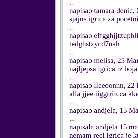
...
napisao tamara denic, 
sjajna igrica za pocetn
...
napisao effgghjjtzupb
tedghstzycd7uah
...
napisao melisa, 25 Ma
najljepsa igrica iz b
...
napisao lleeoonnn, 22
alla jjee iiggrriicca k
...
napisao andjela, 15 M
...
napisala andjela 15 ma
nemam reci igrica je ku