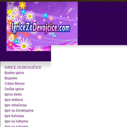
IGRICE ZA DEVOJČICE
Barbie igrice
Bojanke
Crtani filmovi
Dečije igrice
Igrice bebe
Igre doktora
Igre oblačenja
Igre sa životinjama
Igre kuhanja
Igre sa lutkama
Igre sa sobama