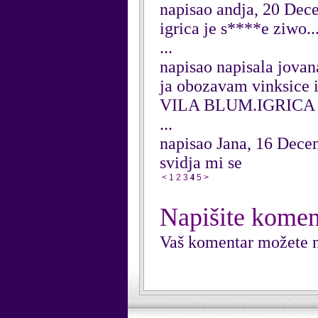
napisao andja, 20 Dec
igrica je s****e ziwo..
...
napisao napisala jova
ja obozavam vinksice 
VILA BLUM.IGRICA 
...
napisao Jana, 16 Dec
svidja mi se
<
1
2
3
4
5
>
Napišite komen
Vaš komentar možete n