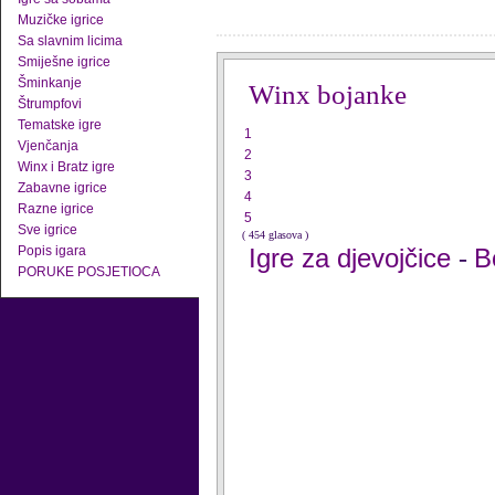
Muzičke igrice
Sa slavnim licima
Smiješne igrice
Šminkanje
Winx bojanke
Štrumpfovi
Tematske igre
1
Vjenčanja
2
Winx i Bratz igre
3
Zabavne igrice
4
Razne igrice
5
Sve igrice
( 454 glasova )
Popis igara
Igre za djevojčice
B
-
PORUKE POSJETIOCA