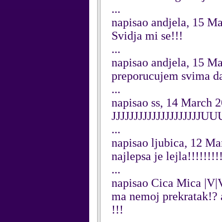
...
napisao andjela, 15 M
Svidja mi se!!!
...
napisao andjela, 15 M
preporucujem svima da i
...
napisao ss, 14 March 
JJJJJJJJJJJJJJJJ
...
napisao ljubica, 12 M
najlepsa je lejla!!!!!!!!
...
napisao Cica Mica |V|
ma nemoj prekratak!? 
!!!