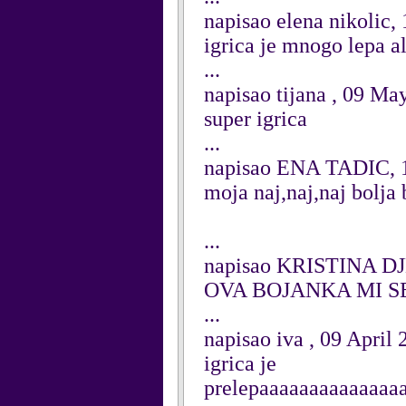
napisao elena nikolic
igrica je mnogo lepa a
...
napisao tijana , 09 Ma
super igrica
...
napisao ENA TADIC, 1
moja naj,naj,naj bolja
...
napisao KRISTINA DJE
OVA BOJANKA MI SE
...
napisao iva , 09 April
igrica je
prelepaaaaaaaaaaaa