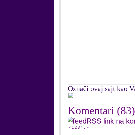
Označi ovaj sajt kao Va
Komentari
(83)
RSS link na k
<
1
2
3
4
5
>
...