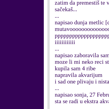
zatim da premestiš te 
sačekaš...
...
napisao dunja metlic 
mutavoooooooooooooo
pppppppppppppppppppppiiii
iiiiiiiiiiii
...
napisao zaboravila sam
moze li mi neko reci s
kupila sam 4 ribe
napravila akvarijum
i sad one plivaju i nista
...
napisao sonja, 27 Febr
sta se radi u ekstra ak
...