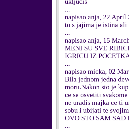
ukljucis
...
napisao anja, 22 April
to s jajima je istina a
...
napisao anja, 15 Marc
MENI SU SVE RIBIC
IGRICU IZ POCETK
...
napisao micka, 02 Ma
Bila jednom jedna devoj
moru.Nakon sto je kupil
ce se osvetiti svakome
ne uradis majka ce ti u
sobu i ubijati te svoji
OVO STO SAM SAD 
...