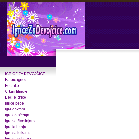
IGRICE ZA DEVOJČICE
Barbie igrice
Bojanke
Crtani filmovi
Dečije igrice
Igrice bebe
Igre doktora
Igre oblačenja
Igre sa životinjama
Igre kuhanja
Igre sa lutkama
Igre sa sobama