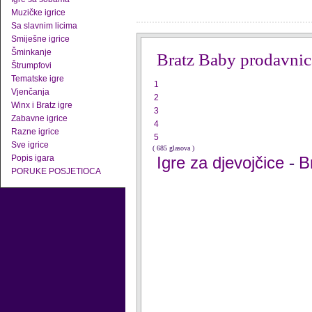
Muzičke igrice
Sa slavnim licima
Smiješne igrice
Šminkanje
Bratz Baby prodavnic
Štrumpfovi
Tematske igre
1
Vjenčanja
2
Winx i Bratz igre
3
Zabavne igrice
4
Razne igrice
5
Sve igrice
( 685 glasova )
Popis igara
Igre za djevojčice
B
-
PORUKE POSJETIOCA