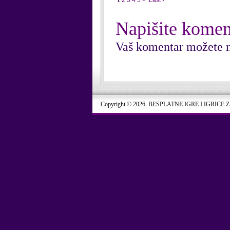
1
2
3
4
5
>
Last ›
Napišite komen
Vaš komentar možete n
Copyright © 2026. BESPLATNE IGRE I IGRICE 