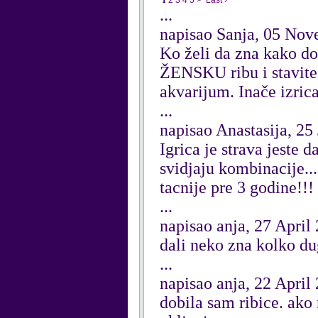
1
2
3
4
5
>
Last ›
...
napisao Sanja, 05 No
Ko želi da zna kako do
ŽENSKU ribu i stavite 
akvarijum. Inače izri
...
napisao Anastasija, 25
Igrica je strava jeste 
svidjaju kombinacije..
tacnije pre 3 godine!!! 
...
napisao anja, 27 April
dali neko zna kolko du
...
napisao anja, 22 April
dobila sam ribice. ako