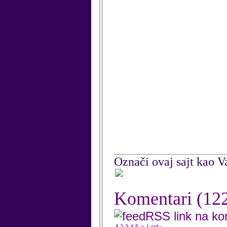
Označi ovaj sajt kao Va
Komentari
(12
RSS link na k