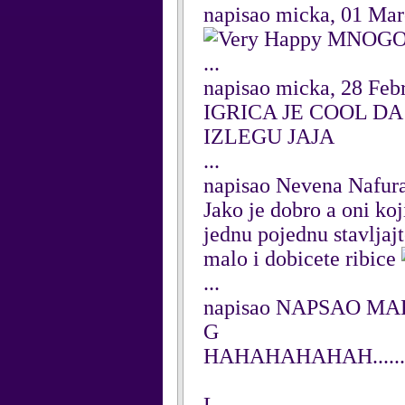
napisao micka, 01 Ma
MNOGO 
...
napisao micka, 28 Feb
IGRICA JE COOL DA
IZLEGU JAJA
...
napisao Nevena Nafur
Jako je dobro a oni koj
jednu pojednu stavljajt
malo i dobicete ribice
...
napisao NAPSAO MARI
G
HAHAHAHAHAH......