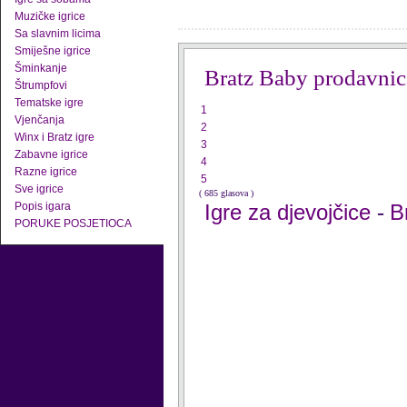
Muzičke igrice
Sa slavnim licima
Smiješne igrice
Šminkanje
Bratz Baby prodavnic
Štrumpfovi
Tematske igre
1
Vjenčanja
2
Winx i Bratz igre
3
Zabavne igrice
4
Razne igrice
5
Sve igrice
( 685 glasova )
Popis igara
Igre za djevojčice
B
-
PORUKE POSJETIOCA