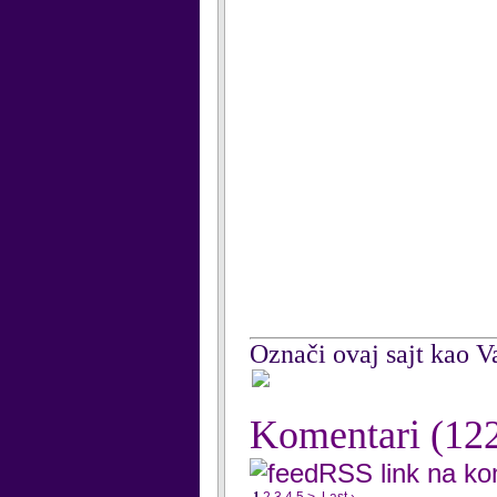
Označi ovaj sajt kao Va
Komentari
(12
RSS link na k