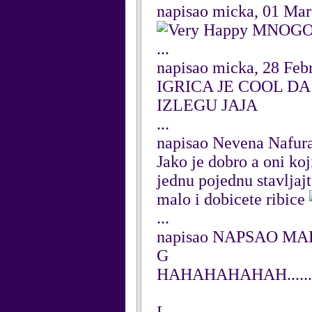
napisao micka, 01 Ma
MNOGO 
...
napisao micka, 28 Feb
IGRICA JE COOL DA
IZLEGU JAJA
...
napisao Nevena Nafur
Jako je dobro a oni koj
jednu pojednu stavljajt
malo i dobicete ribice
...
napisao NAPSAO MARI
G
HAHAHAHAHAH......