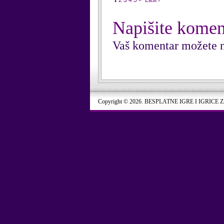
1
2
3
4
5
>
Last ›
Napišite komen
Vaš komentar možete n
Copyright © 2026. BESPLATNE IGRE I IGRICE 