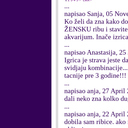
1
2
3
4
5
>
Last ›
...
napisao Sanja, 05 No
Ko želi da zna kako do
ŽENSKU ribu i stavite 
akvarijum. Inače izri
...
napisao Anastasija, 25
Igrica je strava jeste 
svidjaju kombinacije..
tacnije pre 3 godine!!! 
...
napisao anja, 27 April
dali neko zna kolko du
...
napisao anja, 22 April
dobila sam ribice. ako