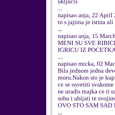
ukljucis
...
napisao anja, 22 April
to s jajima je istina a
...
napisao anja, 15 Marc
MENI SU SVE RIBIC
IGRICU IZ POCETK
...
napisao micka, 02 Ma
Bila jednom jedna devoj
moru.Nakon sto je kupil
ce se osvetiti svakome
ne uradis majka ce ti u
sobu i ubijati te svoji
OVO STO SAM SAD 
...