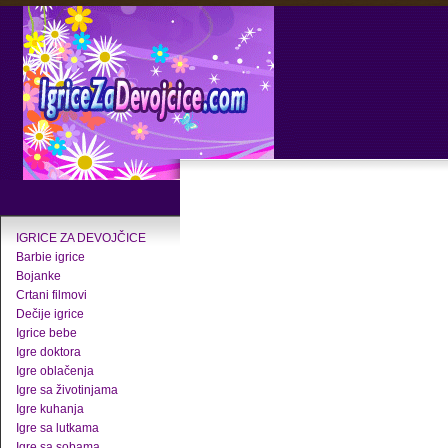
IGRICE ZA DEVOJČICE
Barbie igrice
Bojanke
Crtani filmovi
Dečije igrice
Igrice bebe
Igre doktora
Igre oblačenja
Igre sa životinjama
Igre kuhanja
Igre sa lutkama
Igre sa sobama