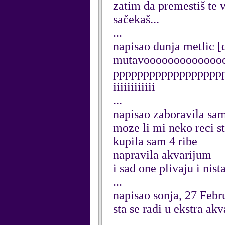
zatim da premestiš te 
sačekaš...
...
napisao dunja metlic 
mutavoooooooooooooo
pppppppppppppppppppppiiii
iiiiiiiiiiii
...
napisao zaboravila sam
moze li mi neko reci s
kupila sam 4 ribe
napravila akvarijum
i sad one plivaju i nista
...
napisao sonja, 27 Febr
sta se radi u ekstra ak
...