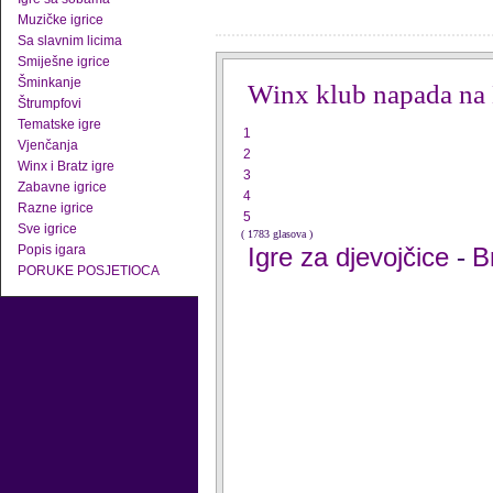
Muzičke igrice
Sa slavnim licima
Smiješne igrice
Šminkanje
Winx klub napada na
Štrumpfovi
Tematske igre
1
Vjenčanja
2
Winx i Bratz igre
3
Zabavne igrice
4
Razne igrice
5
Sve igrice
( 1783 glasova )
Popis igara
Igre za djevojčice
B
-
PORUKE POSJETIOCA