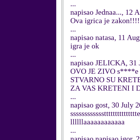
...
napisao Jednaa..., 12 
Ova igrica je zakon!!
...
napisao natasa, 11 Aug
igra je ok
...
napisao JELICKA, 31 
OVO JE ZIVO s***
STVARNO SU KRETE
ZA VAS KRETENI I D
...
napisao gost, 30 July 
sssssssssssstttttttttttttt
llllllaaaaaaaaaaaa
...
napisao napisao igor, 