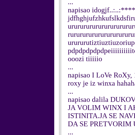
...
napisao idogjf..:..:*
jdfhghjufzhkufslkdsfi
ururururururururururur
rururururururururururu
urururutiztiuztiuzor
pdpdpdpdpdpeiiiiiiii
ooozi tiiiiio
...
napisao I LoVe RoXy,
roxy je iz winxa haha
...
napisao dalila DUKOV
JA VOLIM WINX I A
ISTINITA.JA SE NA
DA SE PRETVORIM U
...