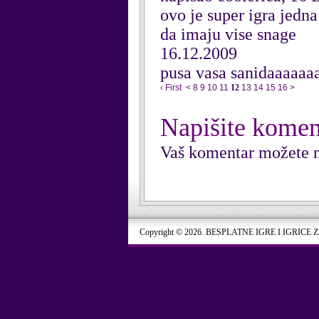
ovo je super igra jedna
da imaju vise snage
16.12.2009
pusa vasa sanidaaaaaa
‹ First
<
8
9
10
11
12
13
14
15
16
>
Napišite komen
Vaš komentar možete n
Copyright © 2026. BESPLATNE IGRE I IGRICE 