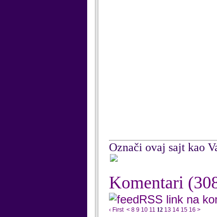
Označi ovaj sajt kao Va
Komentari
(30
RSS link na k
‹ First
<
8
9
10
11
12
13
14
15
16
>