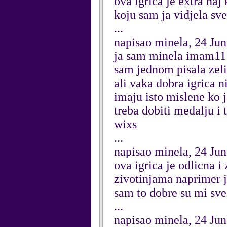
ova igrica je extra naj
koju sam ja vidjela sv
...
napisao minela, 24 Ju
ja sam minela imam11 g
sam jednom pisala zelim
ali vaka dobra igrica n
imaju isto mislene ko ja 
treba dobiti medalju i 
wixs
...
napisao minela, 24 Ju
ova igrica je odlicna 
zivotinjama naprimer ja
sam to dobre su mi sve
...
napisao minela, 24 Ju