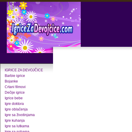
IGRICE ZA DEVOJČICE
Barbie igrice
Bojanke
Crtani filmovi
Dečije igrice
Igrice bebe
Igre doktora
Igre oblačenja
Igre sa životinjama
Igre kuhanja
Igre sa lutkama
Igre sa sobama