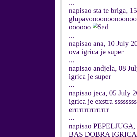
...
napisao sta te briga, 1
glupavoooooooooooo
oooooo
...
napisao ana, 10 July 2
ova igrica je super
...
napisao andjela, 08 Ju
igrica je super
...
napisao jeca, 05 July 
igrica je exstra ssss
errrrrrrrrrrrrrr
...
napisao PEPELJUGA, 
BAS DOBRA IGRICA