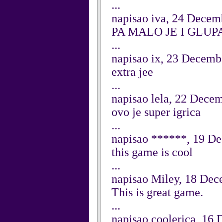
...
napisao iva, 24 Decem
PA MALO JE I GLUPA
...
napisao ix, 23 Decemb
extra jee
...
napisao lela, 22 Dece
ovo je super igrica
...
napisao ******, 19 D
this game is cool
...
napisao Miley, 18 De
This is great game.
...
napisao coolerica, 16