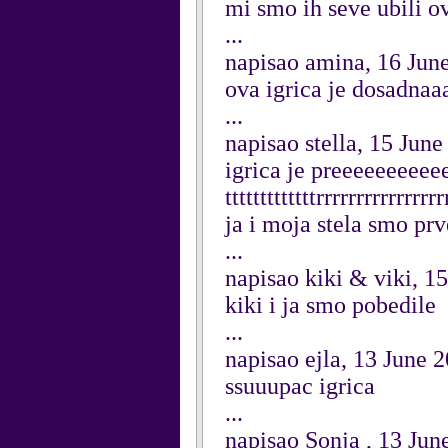
mi smo ih seve ubili ovi
...
napisao amina, 16 Jun
ova igrica je dosadnaa
...
napisao stella, 15 Jun
igrica je preeeeeeee
tttttttttttttrrrrrrrrrrr
ja i moja stela smo pr
...
napisao kiki & viki, 1
kiki i ja smo pobedile
...
napisao ejla, 13 June 
ssuuupac igrica
...
napisao Sonja , 13 Jun