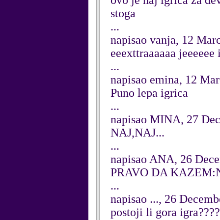
ovo je naj igrica za dev
stoga
...
napisao vanja, 12 Mar
eeexttraaaaaa jeeeeee i
...
napisao emina, 12 Ma
Puno lepa igrica
...
napisao MINA, 27 De
NAJ,NAJ...
...
napisao ANA, 26 Dec
PRAVO DA KAZEM:NE!
...
napisao ..., 26 Decem
postoji li gora igra???