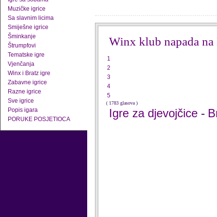
Muzičke igrice
Sa slavnim licima
Smiješne igrice
Šminkanje
Winx klub napada na
Štrumpfovi
Tematske igre
1
Vjenčanja
2
Winx i Bratz igre
3
Zabavne igrice
4
Razne igrice
5
Sve igrice
( 1783 glasova )
Popis igara
Igre za djevojčice
B
-
PORUKE POSJETIOCA