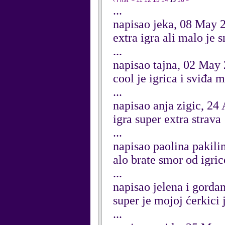
‹ First
<
11
12
13
14
15
16
>
...
napisao jeka, 08 May 
extra igra ali malo je 
...
napisao tajna, 02 May
cool je igrica i sviđa m
...
napisao anja zigic, 24
igra super extra strava
...
napisao paolina pakili
alo brate smor od igric
...
napisao jelena i gorda
super je mojoj ćerkici 
...