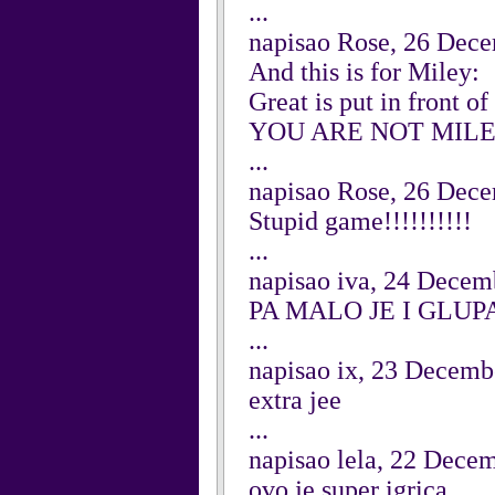
...
napisao Rose, 26 Dec
And this is for Miley:
Great is put in front of 
YOU ARE NOT MILE
...
napisao Rose, 26 Dec
Stupid game!!!!!!!!!!
...
napisao iva, 24 Decem
PA MALO JE I GLUPA
...
napisao ix, 23 Decemb
extra jee
...
napisao lela, 22 Dece
ovo je super igrica