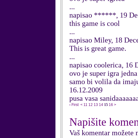
...
napisao ******, 19 D
this game is cool
...
napisao Miley, 18 De
This is great game.
...
napisao coolerica, 16
ovo je super igra jedn
samo bi volila da imaj
16.12.2009
pusa vasa sanidaaaaaa
‹ First
<
11
12
13
14
15
16
>
Napišite komen
Vaš komentar možete n