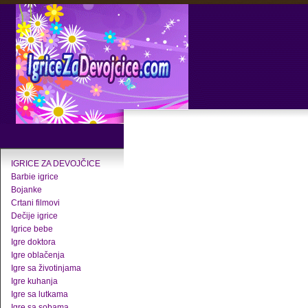
IGRICE ZA DEVOJČICE
Barbie igrice
Bojanke
Crtani filmovi
Dečije igrice
Igrice bebe
Igre doktora
Igre oblačenja
Igre sa životinjama
Igre kuhanja
Igre sa lutkama
Igre sa sobama