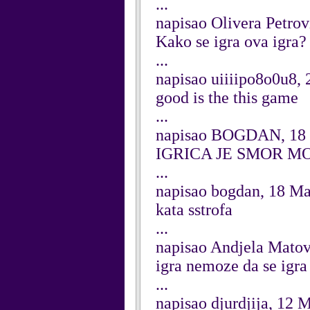
...
napisao Olivera Petrov
Kako se igra ova igra?
...
napisao uiiiipo8o0u8,
good is the this game
...
napisao BOGDAN, 18
IGRICA JE SMOR MOYE N
...
napisao bogdan, 18 M
kata sstrofa
...
napisao Andjela Mato
igra nemoze da se igra
...
napisao djurdjija, 12 