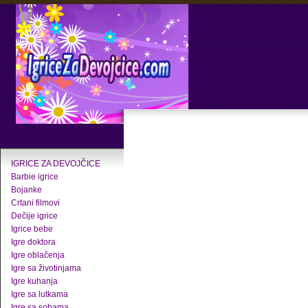
IGRICE ZA DEVOJČICE
Barbie igrice
Bojanke
Crtani filmovi
Dečije igrice
Igrice bebe
Igre doktora
Igre oblačenja
Igre sa životinjama
Igre kuhanja
Igre sa lutkama
Igre sa sobama