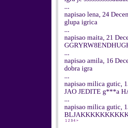
...
napisao lena, 24 Dece
glupa igrica
...
napisao maita, 21 De
GGRYRW8ENDHUGH
...
napisao amila, 16 De
dobra igra
...
napisao milica gutic,
JAO JEDITE g***a
...
napisao milica gutic,
BLJAKKKKKKKKK
1
2
3
4
>