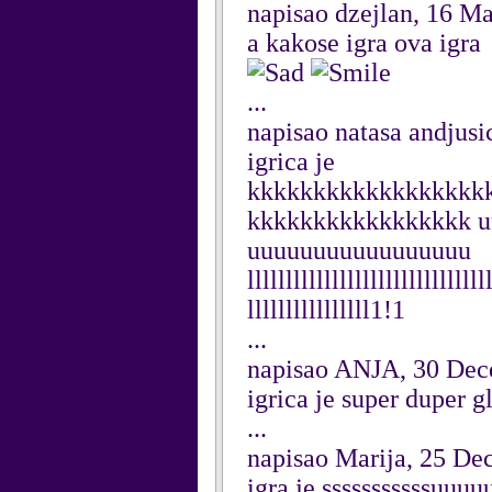
napisao dzejlan, 16 M
a kakose igra ova igra
...
napisao natasa andjus
igrica je
kkkkkkkkkkkkkkkkkk
kkkkkkkkkkkkkkkkk 
uuuuuuuuuuuuuuuuu
lllllllllllllllllllllllllllllll
llllllllllllllll1!1
...
napisao ANJA, 30 De
igrica je super duper g
...
napisao Marija, 25 D
igra je sssssssssssuu