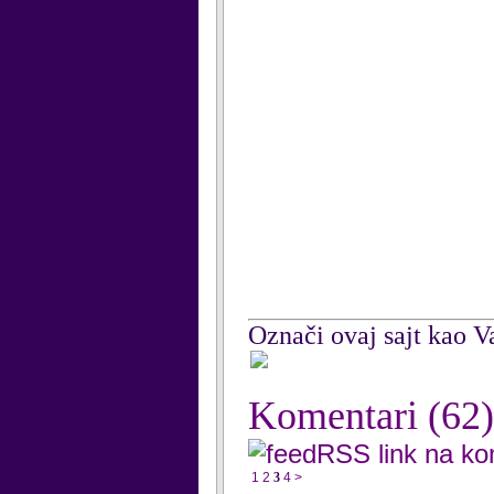
Označi ovaj sajt kao Va
Komentari
(62)
RSS link na k
1
2
3
4
>