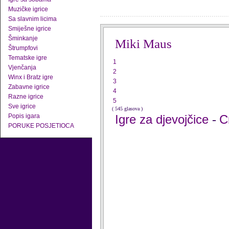
Muzičke igrice
Sa slavnim licima
Smiješne igrice
Šminkanje
Miki Maus
Štrumpfovi
Tematske igre
1
Vjenčanja
2
Winx i Bratz igre
3
Zabavne igrice
4
Razne igrice
5
Sve igrice
( 545 glasova )
Popis igara
Igre za djevojčice
C
-
PORUKE POSJETIOCA