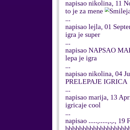
napisao nikolina, 11 
to je za mene
j
...
napisao lejla, 01 Sept
igra je super
...
napisao NAPSAO MARI
lepa je igra
...
napisao nikolina, 04 J
PRELEPAJE IGRICA
...
napisao marija, 13 Apr
igricaje cool
...
napisao .....,.....,.,., 
bbbbbbbbbbbbbbbbbbbbbbb