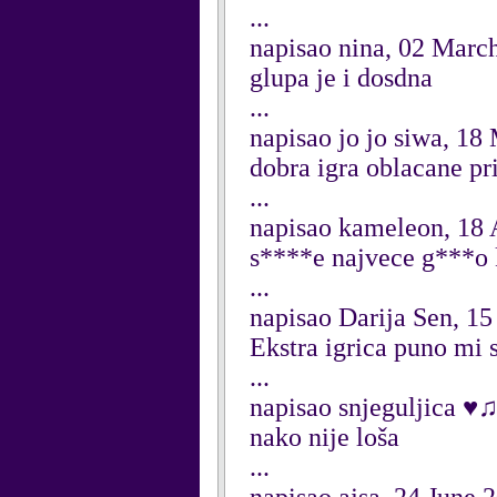
...
napisao nina, 02 Marc
glupa je i dosdna
...
napisao jo jo siwa, 18
dobra igra oblacane pr
...
napisao kameleon, 18 
s****e najvece g***o 
...
napisao Darija Sen, 1
Ekstra igrica puno mi s
...
napisao snjeguljica ♥
nako nije loša
...