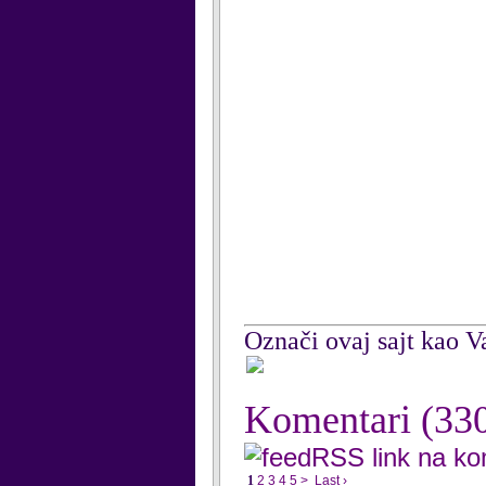
Označi ovaj sajt kao Va
Komentari
(33
RSS link na k
1
2
3
4
5
>
Last ›