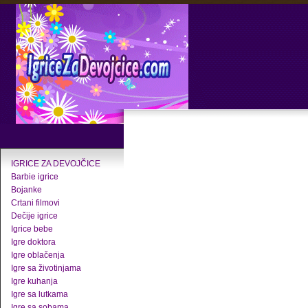
IGRICE ZA DEVOJČICE
Barbie igrice
Bojanke
Crtani filmovi
Dečije igrice
Igrice bebe
Igre doktora
Igre oblačenja
Igre sa životinjama
Igre kuhanja
Igre sa lutkama
Igre sa sobama