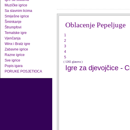
Muzičke igrice
Sa slavnim licima
Smiješne igrice
Šminkanje
Oblacenje Pepeljuge
Štrumpfovi
Tematske igre
1
Vjenčanja
2
Winx i Bratz igre
3
Zabavne igrice
4
Razne igrice
5
Sve igrice
( 1265 glasova )
Popis igara
Igre za djevojčice
C
-
PORUKE POSJETIOCA