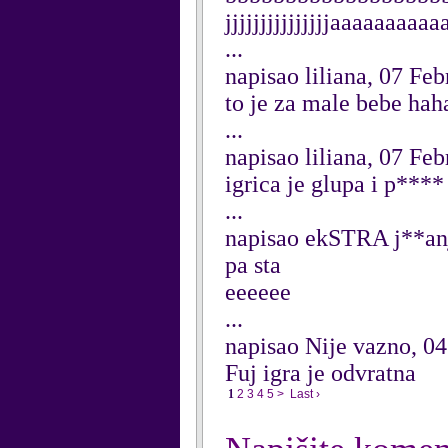
jjjjjjjjjjjjjjjaaaaaa
...
napisao liliana, 07 Fe
to je za male bebe h
...
napisao liliana, 07 Fe
igrica je glupa i p****
...
napisao ekSTRA j**anj
pa sta
eeeeee
...
napisao Nije vazno, 0
Fuj igra je odvratna
1
2
3
4
5
>
Last ›