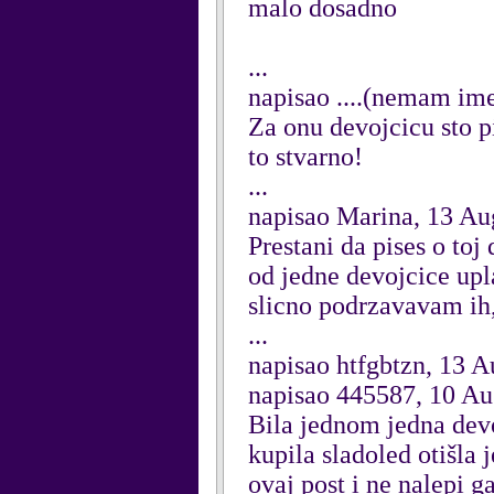
malo dosadno
...
napisao ....(nemam ime
Za onu devojcicu sto pi
to stvarno!
...
napisao Marina, 13 Au
Prestani da pises o toj
od jedne devojcice upla
slicno podrzavavam ih, 
...
napisao htfgbtzn, 13 A
napisao 445587, 10 Au
Bila jednom jedna devoj
kupila sladoled otišla 
ovaj post i ne nalepi g