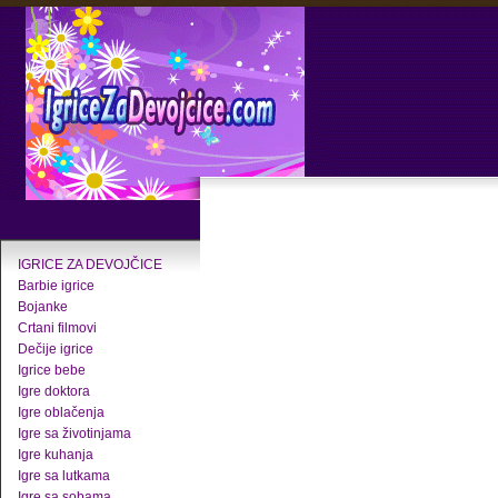
IGRICE ZA DEVOJČICE
Barbie igrice
Bojanke
Crtani filmovi
Dečije igrice
Igrice bebe
Igre doktora
Igre oblačenja
Igre sa životinjama
Igre kuhanja
Igre sa lutkama
Igre sa sobama