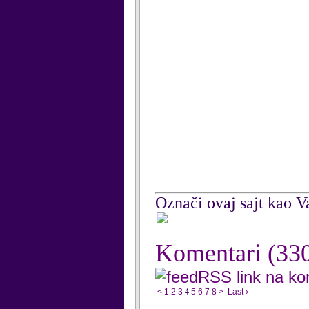
Označi ovaj sajt kao Va
Komentari
(33
RSS link na k
<
1
2
3
4
5
6
7
8
>
Last ›
...