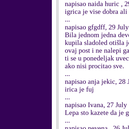
napisao naida huric , 
igrica je vise dobra al
...
napisao gfgdff, 29 Jul
Bila jednom jedna devoj
kupila sladoled otišla 
ovaj post i ne nalepi g
ti se u ponedeljak uvec
ako nisi procitao sve.
...
napisao anja jekic, 28 
irica je fuj
...
napisao Ivana, 27 July
Lepa sto kazete da je g
...
napisao nevena , 26 Ju