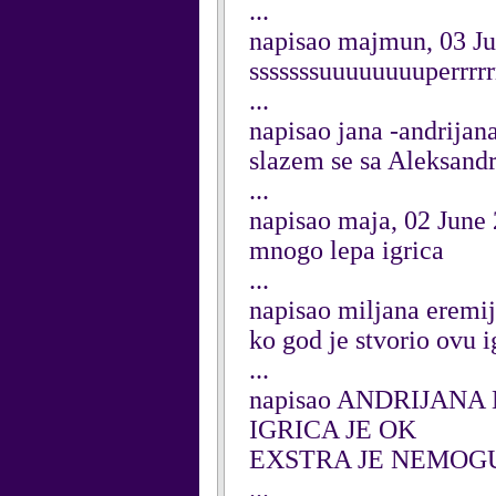
...
napisao majmun, 03 J
sssssssuuuuuuuuperrrrrr
...
napisao jana -andrijan
slazem se sa Aleksandr
...
napisao maja, 02 June
mnogo lepa igrica
...
napisao miljana eremi
ko god je stvorio ovu ig
...
napisao ANDRIJANA
IGRICA JE OK
EXSTRA JE NEMOGU
...