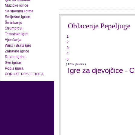
Muzičke igrice
Sa slavnim licima
Smiješne igrice
Šminkanje
Oblacenje Pepeljuge
Štrumpfovi
Tematske igre
1
Vjenčanja
2
Winx i Bratz igre
3
Zabavne igrice
4
Razne igrice
5
Sve igrice
( 1265 glasova )
Popis igara
Igre za djevojčice
C
-
PORUKE POSJETIOCA