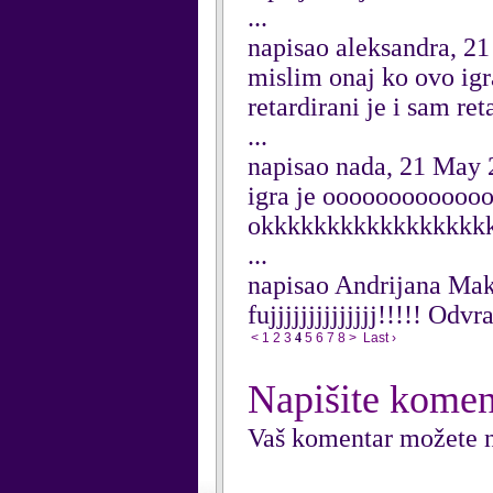
...
napisao aleksandra, 2
mislim onaj ko ovo igra
retardirani je i sam ret
...
napisao nada, 21 May 
igra je ooooooooooo
okkkkkkkkkkkkkkkkk
...
napisao Andrijana Ma
fujjjjjjjjjjjjjj!!!!! Odvr
<
1
2
3
4
5
6
7
8
>
Last ›
Napišite komen
Vaš komentar možete n