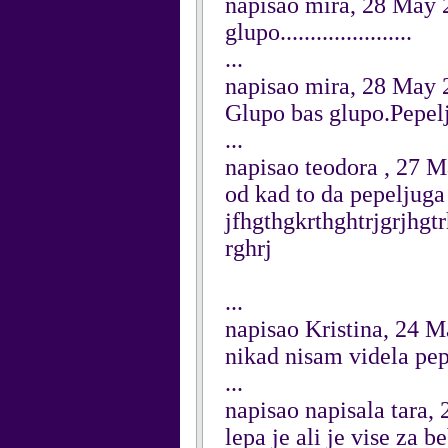
napisao mira, 28 May 
glupo......................
...
napisao mira, 28 May 
Glupo bas glupo.Pepelj
...
napisao teodora , 27 
od kad to da pepeljuga
jfhgthgkrthghtrjgrjhgt
rghrj
...
napisao Kristina, 24 
nikad nisam videla pe
...
napisao napisala tara,
lepa je ali je vise za b