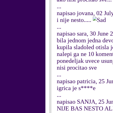
...
napisao jovana, 02 Jul
i nije nesto.....
...
napisao sara, 30 June 
bila jednom jedna devoj
kupila sladoled otisla 
nalepi ga ne 10 komenta
ponedeljak uvece usunja
nisi procitao sve
...
napisao patricia, 25 J
igrica je s****e
...
napisao SANJA, 25 Ju
NIJE BAS NESTO AL