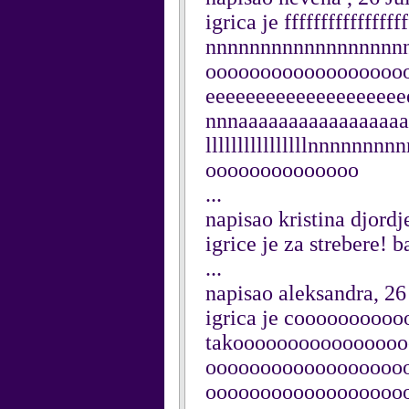
igrica je fffffffffffff
nnnnnnnnnnnnnnnnnn
ooooooooooooooo
eeeeeeeeeeeeeeeeeee
nnnaaaaaaaaaaaaaaaaaa
llllllllllllllllnnnnn
oooooooooooooo
...
napisao kristina djordj
igrice je za strebere! 
...
napisao aleksandra, 26
igrica je cooooooooo
takooooooooooooooo
oooooooooooooooooo
oooooooooooooooooo