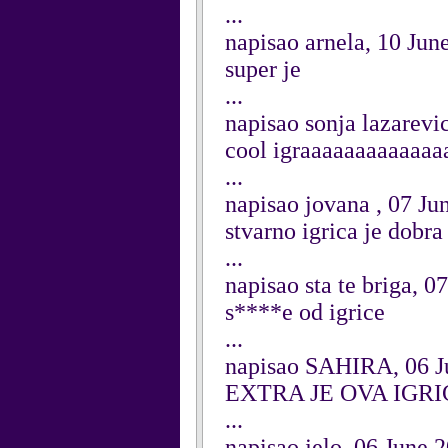
...
napisao arnela, 10 Jun
super je
...
napisao sonja lazarevi
cool igraaaaaaaaaaaa
...
napisao jovana , 07 Ju
stvarno igrica je dobra
...
napisao sta te briga, 0
s****e od igrice
...
napisao SAHIRA, 06 J
EXTRA JE OVA IGR
...
napisao jelo, 06 June 