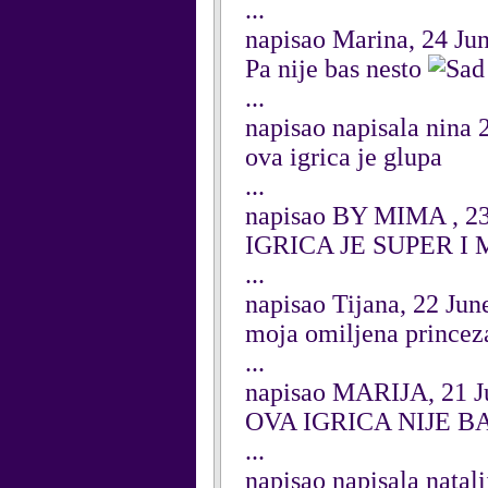
...
napisao Marina, 24 Ju
Pa nije bas nesto
...
napisao napisala nina 
ova igrica je glupa
...
napisao BY MIMA , 23
IGRICA JE SUPER I MNOG
...
napisao Tijana, 22 Jun
moja omiljena princeza
...
napisao MARIJA, 21 J
OVA IGRICA NIJE
...
napisao napisala natal