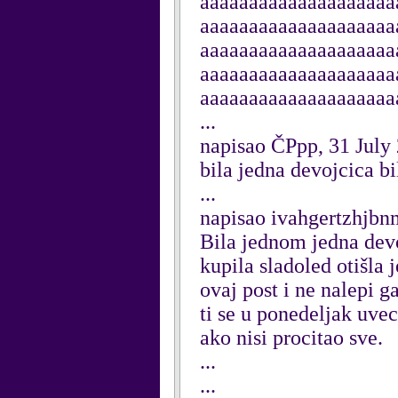
aaaaaaaaaaaaaaaaaaaa
aaaaaaaaaaaaaaaaaaaa
aaaaaaaaaaaaaaaaaaaa
aaaaaaaaaaaaaaaaaaaa
aaaaaaaaaaaaaaaaaaaa
...
napisao ČPpp, 31 July
bila jedna devojcica bil
...
napisao ivahgertzhjbnm
Bila jednom jedna devoj
kupila sladoled otišla 
ovaj post i ne nalepi g
ti se u ponedeljak uvec
ako nisi procitao sve.
...
...