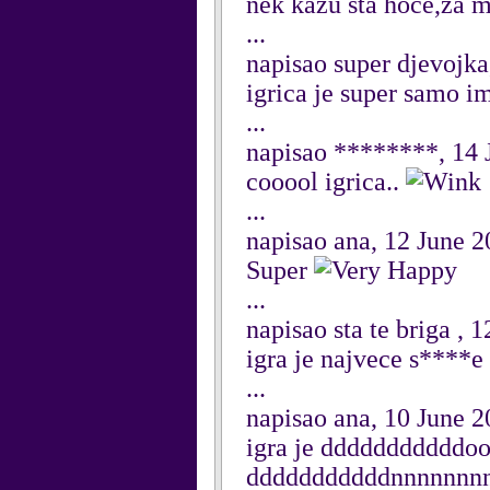
nek kazu sta hoce,za m
...
napisao super djevojka
igrica je super samo i
...
napisao ********, 14 
cooool igrica..
...
napisao ana, 12 June 2
Super
...
napisao sta te briga , 
igra je najvece s****e n
...
napisao ana, 10 June 2
igra je dddddddddddo
dddddddddddnnnnnnnn