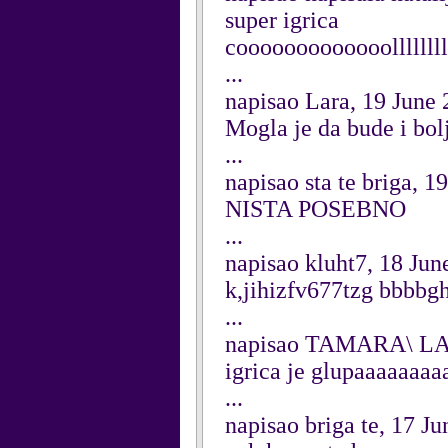
super igrica
cooooooooooooolllllllll
...
napisao Lara, 19 June
Mogla je da bude i bol
...
napisao sta te briga, 1
NISTA POSEBNO
...
napisao kluht7, 18 Jun
k,jihizfv677tzg bbbbg
...
napisao TAMARA\ LAL
igrica je glupaaaaaaaaaaa
...
napisao briga te, 17 J