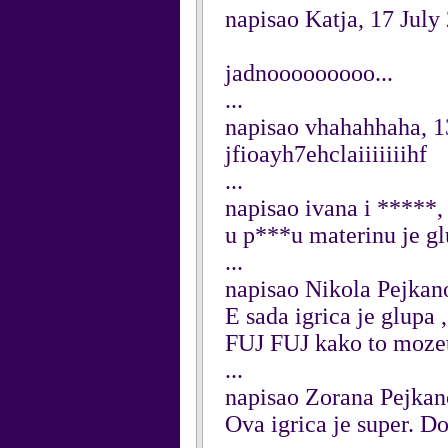
napisao Katja, 17 July
jadnooooooooo...
...
napisao vhahahhaha, 1
jfioayh7ehclaiiiiiiihf
...
napisao ivana i *****,
u p***u materinu je gl
...
napisao Nikola Pejkano
E sada igrica je glupa ,
FUJ FUJ kako to mozet
...
napisao Zorana Pejkan
Ova igrica je super. Do